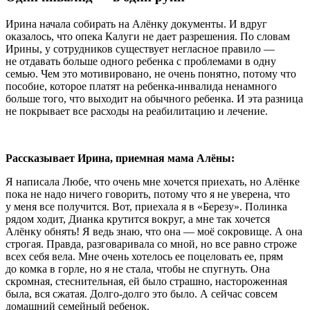
Ирина начала собирать на Алёнку документы. И вдруг
оказалось, что опека Калуги не дает разрешения. По словам
Ирины, у сотрудников существует негласное правило —
не отдавать больше одного ребенка с проблемами в одну
семью. Чем это мотивировано, не очень понятно, потому что
пособие, которое платят на ребенка-инвалида ненамного
больше того, что выходит на обычного ребенка. И эта разница
не покрывает все расходы на реабилитацию и лечение.
Рассказывает Ирина, приемная мама Алёны:
Я написала Любе, что очень мне хочется приехать, но Алёнке
пока не надо ничего говорить, потому что я не уверена, что
у меня все получится. Вот, приехала я в «Березу». Полинка
рядом ходит, Дианка крутится вокруг, а мне так хочется
Алёнку обнять! Я ведь знаю, что она — моё сокровище. А она
строгая. Правда, разговаривала со мной, но все равно строже
всех себя вела. Мне очень хотелось ее поцеловать ее, прям
до комка в горле, но я не стала, чтобы не спугнуть. Она
скромная, стеснительная, ей было страшно, настороженная
была, вся сжатая. Долго-долго это было. А сейчас совсем
домашний семейный ребенок.