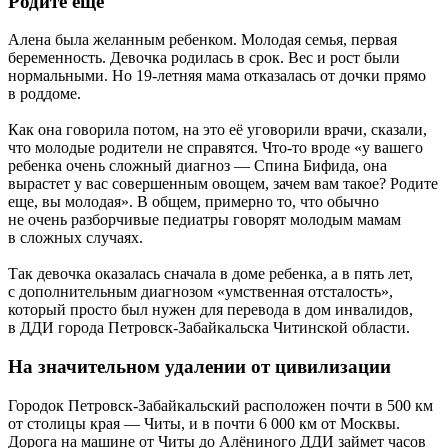
Родите еще
Алена была желанным ребенком. Молодая семья, первая
беременность. Девочка родилась в срок. Вес и рост были
нормальными. Но 19-летняя мама отказалась от дочки прямо
в роддоме.
Как она говорила потом, на это её уговорили врачи, сказали,
что молодые родители не справятся. Что-то вроде «у вашего
ребенка очень сложный диагноз — Cпина Бифида, она
вырастет у вас совершенным овощем, зачем вам такое? Родите
еще, вы молодая». В общем, примерно то, что обычно
не очень разборчивые педиатры говорят молодым мамам
в сложных случаях.
Так девочка оказалась сначала в доме ребенка, а в пять лет,
с дополнительным диагнозом «умственная отсталость»,
который просто был нужен для перевода в дом инвалидов,
в ДДИ города Петровск-Забайкальска Читинской области.
На значительном удалении от цивилизации
Городок Петровск-Забайкальский расположен почти в 500 км
от столицы края — Читы, и в почти 6 000 км от Москвы.
Дорога на машине от Читы до Алёниного ДДИ займет часов