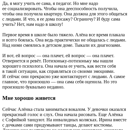
Да, я могу учить ее сама, я педагог. Но мне надо
ее социализировать. Чтобы она дееспособность получила,
чтобы она получила квартиру. Она должна для этого общаться
с людьми. И что, я ее дома посажу? Ограничу? И буду сама
учить? Нет, нам надо в школу!
Первое время в школе было тяжело. Алёна все время плакала
и всего боялась. Она ведь практически не общалась с людьми.
Над ними смеялись в детском доме. Тыкали их диагнозами.
И вот, ей вопрос — она плачет, ей вопрос — она плачет.
Отвернется и ревёт. Потихоньку-потихоньку мы нашли
хорошего психолога. Она начала ее учить, как вести себя
в такой ситуации, как справляться со своими эмоциями.
И сейчас они прекрасно уже контактирует с людьми. А самое
главное, что произошло — она сама себя оценила. Но это
произошло буквально недавно.
Мне хорошо живется
Сейчас Алёнка стала заниматься вокалом. У девочки оказался
прекрасный голос и слух. Она начала рисовать. Еще Алёнка
с Софийкой танцуют. На инвалидных колясках. Ирина вместе
с дочками сами придумывают танцы, делают костюмы.