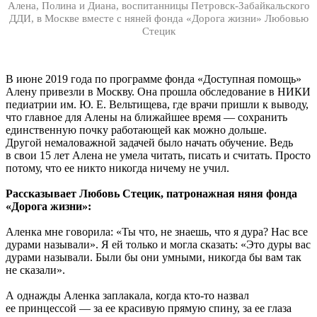
Алена, Полина и Диана, воспитанницы Петровск-Забайкальского
ДДИ, в Москве вместе с няней фонда «Дорога жизни» Любовью
Стецик
В июне 2019 года по программе фонда «Доступная помощь»
Алену привезли в Москву. Она прошла обследование в НИКИ
педиатрии им. Ю. Е. Вельтищева, где врачи пришли к выводу,
что главное для Алены на ближайшее время — сохранить
единственную почку работающей как можно дольше.
Другой немаловажной задачей было начать обучение. Ведь
в свои 15 лет Алена не умела читать, писать и считать. Просто
потому, что ее никто никогда ничему не учил.
Рассказывает Любовь Стецик, патронажная няня фонда
«Дорога жизни»:
Аленка мне говорила: «Ты что, не знаешь, что я дура? Нас все
дурами называли». Я ей только и могла сказать: «Это дуры вас
дурами называли. Были бы они умными, никогда бы вам так
не сказали».
А однажды Аленка заплакала, когда кто-то назвал
ее принцессой — за ее красивую прямую спину, за ее глаза