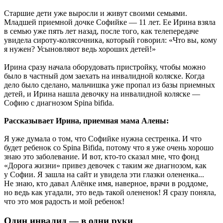
Старшие дети уже выросли и живут своими семьями.
Младшей приемной дочке Софийке — 11 лет. Ее Ирина взяла
в семью уже пять лет назад, после того, как телепередаче
увидела сироту-колясочника, который говорил: «Что вы, кому
я нужен? Усыновляют ведь хороших детей!»
Ирина сразу начала оборудовать пристройку, чтобы можно
было в частный дом заехать на инвалидной коляске. Когда
дело было сделано, мальчишка уже пропал из базы приемных
детей, и Ирина нашла девочку на инвалидной коляске —
Софию с диагнозом Spina bifida.
Рассказывает Ирина, приемная мама Алены:
Я уже думала о том, что Софийке нужна сестренка. И что
будет ребенок со Spina Bifida, потому что я уже очень хорошо
знаю это заболевание. И вот, кто-то сказал мне, что фонд
«Дорога жизни» привез девочек с таким же диагнозом, как
у Софии. Я зашла на сайт и увидела эти глазки олененка...
Не знаю, кто давал Алёнке имя, наверное, врачи в роддоме,
но ведь как угадали, это ведь такой олененок! Я сразу поняла,
что это моя радость и мой ребенок!
Один инвалид — в одни руки