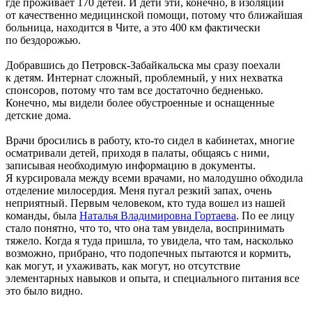
где проживает 170 детей. И дети эти, конечно, в изоляции
от качественно медицинской помощи, потому что ближайшая
больница, находится в Чите, а это 400 км фактически
по бездорожью.
Добравшись до Петровск-Забайкальска мы сразу поехали
к детям. Интернат сложный, проблемный, у них нехватка
спонсоров, потому что там все достаточно бедненько.
Конечно, мы видели более обустроенные и оснащенные
детские дома.
Врачи бросились в работу, кто-то сидел в кабинетах, многие
осматривали детей, приходя в палаты, общаясь с ними,
записывая необходимую информацию в документы.
Я курсировала между всеми врачами, но малодушно обходила
отделение милосердия. Меня пугал резкий запах, очень
неприятный. Первым человеком, кто туда вошел из нашей
команды, была
Наталья Владимировна Гортаева
. По ее лицу
стало понятно, что то, что она там увидела, воспринимать
тяжело. Когда я туда пришла, то увидела, что там, насколько
возможно, прибрано, что подопечных пытаются и кормить,
как могут, и ухаживать, как могут, но отсутствие
элементарных навыков и опыта, и специального питания все
это было видно.