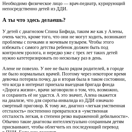
Необходимо физическое лицо — врач-педиатр, курирующий
непосредственно детей из ДДИ.
А ты что здесь делаешь?
У детей с диагнозом Спина Бифида, таким же как у Алены,
очень часто, кроме того, что они не могут ходить, возникают
проблемы с почками и мочевым пузырем. Чтобы этого
избежать с самого детства ребенок должен быть под
контролем уролога, и нередко уже с трех лет таких детей
нужно катетеризировать по нескольку раз в день.
Алене не повезло. У нее не было рядом родителей, в городе
не было нормальных врачей. Поэтому через некоторое время
девочка потеряла почку, да и вторая была в таком состоянии,
что когда в интернат приехала выездная бригада фонда
«Дорога жизни», врачи заговорили о том, что, возможно,
и сохранить её не удастся. А это значит, Алена окажется
на диализе, что для сироты-инвалида из ДДИ означало
смертный приговор. К тому же, диагноз «легкая умственная
отсталость» постепенно превратился в «умственная
отсталость легкая, в степени резко выраженной дебильности».
Обычно такие диагнозы интеллектуально сохранным детям
присваивают, чтобы облегчить их последующий перевод