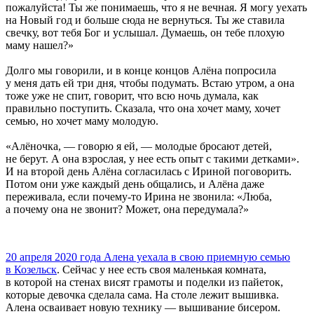
пожалуйста! Ты же понимаешь, что я не вечная. Я могу уехать
на Новый год и больше сюда не вернуться. Ты же ставила
свечку, вот тебя Бог и услышал. Думаешь, он тебе плохую
маму нашел?»
Долго мы говорили, и в конце концов Алёна попросила
у меня дать ей три дня, чтобы подумать. Встаю утром, а она
тоже уже не спит, говорит, что всю ночь думала, как
правильно поступить. Сказала, что она хочет маму, хочет
семью, но хочет маму молодую.
«Алёночка, — говорю я ей, — молодые бросают детей,
не берут. А она взрослая, у нее есть опыт с такими детками».
И на второй день Алёна согласилась с Ириной поговорить.
Потом они уже каждый день общались, и Алёна даже
переживала, если почему-то Ирина не звонила: «Люба,
а почему она не звонит? Может, она передумала?»
20 апреля 2020 года Алена уехала в свою приемную семью
в Козельск
. Сейчас у нее есть своя маленькая комната,
в которой на стенах висят грамоты и поделки из пайеток,
которые девочка сделала сама. На столе лежит вышивка.
Алена осваивает новую технику — вышивание бисером.