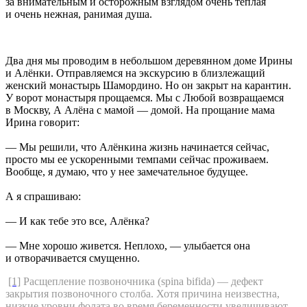
за внимательным и осторожным взглядом очень теплая
и очень нежная, ранимая душа.
Два дня мы проводим в небольшом деревянном доме Ирины
и Алёнки. Отправляемся на экскурсию в близлежащий
женский монастырь Шамордино. Но он закрыт на карантин.
У ворот монастыря прощаемся. Мы с Любой возвращаемся
в Москву, А Алёна с мамой — домой. На прощание мама
Ирина говорит:
— Мы решили, что Алёнкина жизнь начинается сейчас,
просто мы ее ускоренными темпами сейчас проживаем.
Вообще, я думаю, что у нее замечательное будущее.
А я спрашиваю:
— И как тебе это все, Алёнка?
— Мне хорошо живется. Неплохо, — улыбается она
и отворачивается смущенно.
[1]
Расщепление позвоночника (spina bifida) — дефект
закрытия позвоночного столба. Хотя причина неизвестна,
низкие уровни фолата во время беременности увеличивают