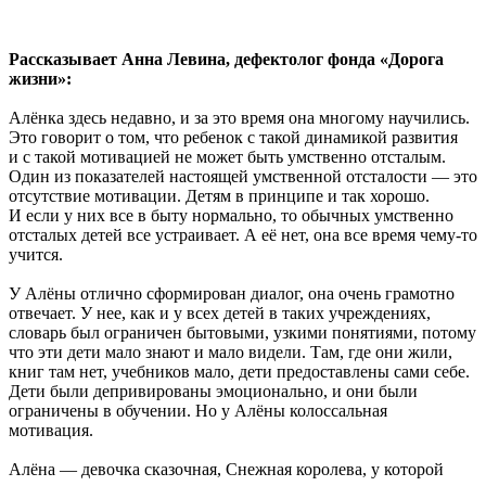
Рассказывает Анна Левина, дефектолог фонда «Дорога
жизни»:
Алёнка здесь недавно, и за это время она многому научились.
Это говорит о том, что ребенок с такой динамикой развития
и с такой мотивацией не может быть умственно отсталым.
Один из показателей настоящей умственной отсталости — это
отсутствие мотивации. Детям в принципе и так хорошо.
И если у них все в быту нормально, то обычных умственно
отсталых детей все устраивает. А её нет, она все время чему-то
учится.
У Алёны отлично сформирован диалог, она очень грамотно
отвечает. У нее, как и у всех детей в таких учреждениях,
словарь был ограничен бытовыми, узкими понятиями, потому
что эти дети мало знают и мало видели. Там, где они жили,
книг там нет, учебников мало, дети предоставлены сами себе.
Дети были депривированы эмоционально, и они были
ограничены в обучении. Но у Алёны колоссальная
мотивация.
Алёна — девочка сказочная, Снежная королева, у которой