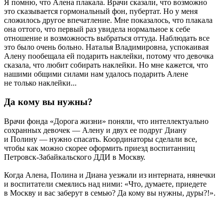
Я помню, что Алена плакала. Врачи сказали, что возможно
это сказывается гормональный фон, пубертат. Но у меня
сложилось другое впечатление. Мне показалось, что плакала
она оттого, что первый раз увидела нормальное к себе
отношение и возможность выбраться оттуда. Наблюдать все
это было очень больно. Наталья Владимировна, успокаивая
Алену пообещала ей подарить наклейки, потому что девочка
сказала, что любит собирать наклейки. Но мне кажется, что
нашими общими силами нам удалось подарить Алене
не только наклейки...
Да кому вы нужны?
Врачи фонда «Дорога жизни» поняли, что интеллектуально
сохранных девочек — Алену и двух ее подруг Диану
и Полину — нужно спасать. Координаторы сделали все,
чтобы как можно скорее оформить приезд воспитанниц
Петровск-Забайкальского ДДИ в Москву.
Когда Алена, Полина и Диана уезжали из интерната, нянечки
и воспитатели смеялись над ними: «Что, думаете, приедете
в Москву и вас заберут в семью? Да кому вы нужны, дуры?!».