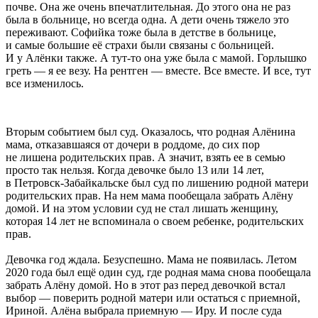
почве. Она же очень впечатлительная. До этого она не раз
была в больнице, но всегда одна. А дети очень тяжело это
переживают. Софийка тоже была в детстве в больнице,
и самые большие её страхи были связаны с больницей.
И у Алёнки также. А тут-то она уже была с мамой. Горлышко
греть — я ее везу. На рентген — вместе. Все вместе. И все, тут
все изменилось.
Вторым событием был суд. Оказалось, что родная Алёнина
мама, отказавшаяся от дочери в роддоме, до сих пор
не лишена родительских прав. А значит, взять ее в семью
просто так нельзя. Когда девочке было 13 или 14 лет,
в Петровск-Забайкальске был суд по лишению родной матери
родительских прав. На нем мама пообещала забрать Алёну
домой. И на этом условии суд не стал лишать женщину,
которая 14 лет не вспоминала о своем ребенке, родительских
прав.
Девочка год ждала. Безуспешно. Мама не появилась. Летом
2020 года был ещё один суд, где родная мама снова пообещала
забрать Алёну домой. Но в этот раз перед девочкой встал
выбор — поверить родной матери или остаться с приемной,
Ириной. Алёна выбрала приемную — Иру. И после суда