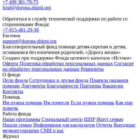
+7 499 381-79-75
fond@doroga-zhizni.org
Обратиться в службу технической поддержки по работе со
сторонниками Фонда:
+7-915-481-29-30
Евгения
support@doroga-zhizni.org
Благотворительный фонд помощи детям-сиротам и детям,
оставшимся без попечения родителей, «Дорога жизни»
Создано при поддержке Фонда целевого капитала «Истоки»
Оферта
Политика обработки персональных данных
Согласие
на обработку персональных данных
Реквизиты
О фонде
Цели фонда
Сотрудники и друзья фонда
Правила оказания
помощи
Документы
Благодарности
Партнеры
Вакансии
Контакты
Помощь
Им нужна помощь
Им помогли
Если нужна помощь
Как еще
помочь
Работа фонда
Наши программы
Социальный центр
ШПР
Ищут семью
Нашли семью
Информация для кандидатов
Отчеты
Выездные
медконсультации
СМИ о нас
Журнал