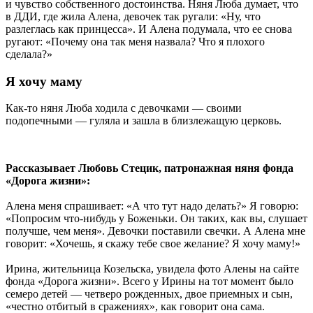
и чувство собственного достоинства. Няня Люба думает, что
в ДДИ, где жила Алена, девочек так ругали: «Ну, что
разлеглась как принцесса». И Алена подумала, что ее снова
ругают: «Почему она так меня назвала? Что я плохого
сделала?»
Я хочу маму
Как-то няня Люба ходила с девочками — своими
подопечными — гуляла и зашла в близлежащую церковь.
Рассказывает Любовь Стецик, патронажная няня фонда
«Дорога жизни»:
Алена меня спрашивает: «А что тут надо делать?» Я говорю:
«Попросим что-нибудь у Боженьки. Он таких, как вы, слушает
получше, чем меня». Девочки поставили свечки. А Алена мне
говорит: «Хочешь, я скажу тебе свое желание? Я хочу маму!»
Ирина, жительница Козельска, увидела фото Алены на сайте
фонда «Дорога жизни». Всего у Ирины на тот момент было
семеро детей — четверо рожденных, двое приемных и сын,
«честно отбитый в сражениях», как говорит она сама.