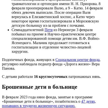
травматологии и ортопедии имени Н. Н. Приорова. 8
февраля прооперировали Валю, а 9 – Катю. 14 февраля
обеих девочек выписали. После операции Валя
вернулась в Елизаветинский хоспис, а Катю через
некоторое время госпитализировали в Морозовскую
детскую больницу из-за проблем с почками.
Семнадцатилетний
Петя
из Нерюнгри 3 февраля
побывал на приеме в Научно-практическом центре
специализированной помощи детям им. В.Ф. Войно-
Ясенецкого. Мальчик продолжает готовиться к
госпитализации в отделение челюстно-лицевой
хирургии.
Подопечных фонда, живущих в
Социальном центре фонда
,
регулярно наблюдала педиатр фонда «Дорога жизни» Вера
Панова.
С детьми работали
16 круглосуточных
патронажных нянь.
Брошенные дети в больнице
В феврале 2023 года няни фонда, занятые в программе
«Брошенные дети в больнице», позаботились о
47 детях,
попавших в трудную жизненную ситуацию.