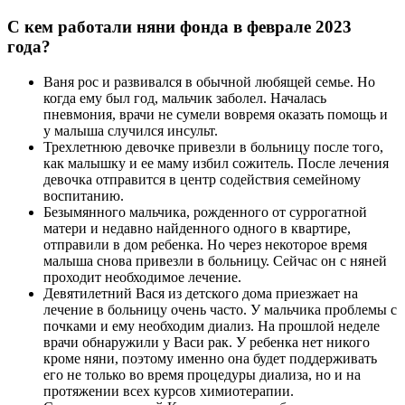
С кем работали няни фонда в феврале 2023
года?
Ваня рос и развивался в обычной любящей семье. Но
когда ему был год, мальчик заболел. Началась
пневмония, врачи не сумели вовремя оказать помощь и
у малыша случился инсульт.
Трехлетнюю девочке привезли в больницу после того,
как малышку и ее маму избил сожитель. После лечения
девочка отправится в центр содействия семейному
воспитанию.
Безымянного мальчика, рожденного от суррогатной
матери и недавно найденного одного в квартире,
отправили в дом ребенка. Но через некоторое время
малыша снова привезли в больницу. Сейчас он с няней
проходит необходимое лечение.
Девятилетний Вася из детского дома приезжает на
лечение в больницу очень часто. У мальчика проблемы с
почками и ему необходим диализ. На прошлой неделе
врачи обнаружили у Васи рак. У ребенка нет никого
кроме няни, поэтому именно она будет поддерживать
его не только во время процедуры диализа, но и на
протяжении всех курсов химиотерапии.