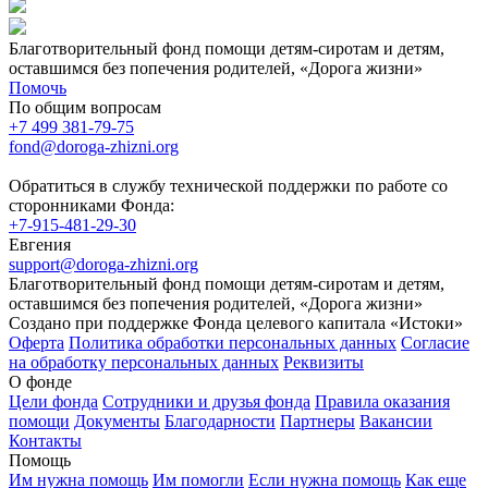
Благотворительный фонд помощи детям-сиротам и детям,
оставшимся без попечения родителей, «Дорога жизни»
Помочь
По общим вопросам
+7 499 381-79-75
fond@doroga-zhizni.org
Обратиться в службу технической поддержки по работе со
сторонниками Фонда:
+7-915-481-29-30
Евгения
support@doroga-zhizni.org
Благотворительный фонд помощи детям-сиротам и детям,
оставшимся без попечения родителей, «Дорога жизни»
Создано при поддержке Фонда целевого капитала «Истоки»
Оферта
Политика обработки персональных данных
Согласие
на обработку персональных данных
Реквизиты
О фонде
Цели фонда
Сотрудники и друзья фонда
Правила оказания
помощи
Документы
Благодарности
Партнеры
Вакансии
Контакты
Помощь
Им нужна помощь
Им помогли
Если нужна помощь
Как еще