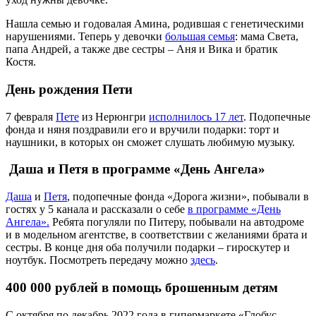
Нашла семью и годовалая Амина, родившая с генетическими
нарушениями. Теперь у девочки
большая семья
: мама Света,
папа Андрей, а также две сестры – Аня и Вика и братик
Костя.
День рождения Пети
7 февраля
Пете
из Нерюнгри
исполнилось 17 лет
. Подопечные
фонда и няня поздравили его и вручили подарки: торт и
наушники, в которых он сможет слушать любимую музыку.
Даша и Петя в программе «День Ангела»
Даша
и
Петя
, подопечные фонда «Дорога жизни», побывали в
гостях у 5 канала и рассказали о себе
в программе «День
Ангела».
Ребята погуляли по Питеру, побывали на автодроме
и в модельном агентстве, в соответствии с желаниями брата и
сестры. В конце дня оба получили подарки – гироскутер и
ноутбук. Посмотреть передачу можно
здесь
.
400 000 рублей в помощь брошенным детям
С октября по декабрь 2022 года в гипермаркете «Глобус