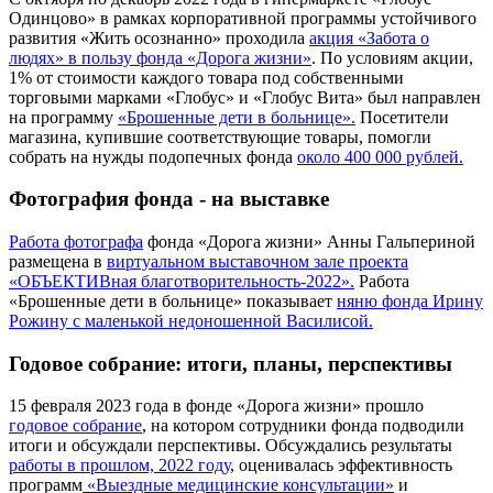
Одинцово» в рамках корпоративной программы устойчивого
развития «Жить осознанно» проходила
акция «Забота о
людях» в пользу фонда «Дорога жизни»
. По условиям акции,
1% от стоимости каждого товара под собственными
торговыми марками «Глобус» и «Глобус Вита» был направлен
на программу
«Брошенные дети в больнице».
Посетители
магазина, купившие соответствующие товары, помогли
собрать на нужды подопечных фонда
около 400 000 рублей.
Фотография фонда - на выставке
Работа фотографа
фонда «Дорога жизни» Анны Гальпериной
размещена в
виртуальном выставочном зале проекта
«ОБЪЕКТИВная благотворительность-2022».
Работа
«Брошенные дети в больнице» показывает
няню фонда Ирину
Рожину с маленькой недоношенной Василисой.
Годовое собрание: итоги, планы, перспективы
15 февраля 2023 года в фонде «Дорога жизни» прошло
годовое собрание
, на котором сотрудники фонда подводили
итоги и обсуждали перспективы. Обсуждались результаты
работы в прошлом, 2022 году
, оценивалась эффективность
программ
«Выездные медицинские консультации»
и