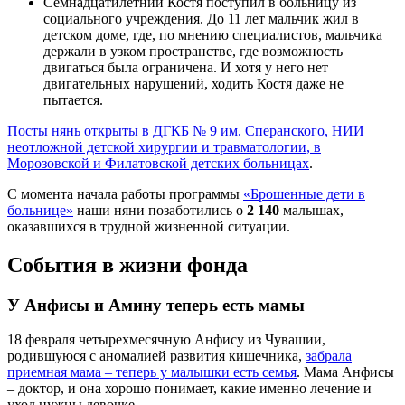
Семнадцатилетний Костя поступил в больницу из
социального учреждения. До 11 лет мальчик жил в
детском доме, где, по мнению специалистов, мальчика
держали в узком пространстве, где возможность
двигаться была ограничена. И хотя у него нет
двигательных нарушений, ходить Костя даже не
пытается.
Посты нянь открыты в ДГКБ № 9 им. Сперанского, НИИ
неотложной детской хирургии и травматологии, в
Морозовской и Филатовской детских больницах
.
С момента начала работы программы
«Брошенные дети в
больнице»
наши няни позаботились о
2 140
малышах,
оказавшихся в трудной жизненной ситуации.
События в жизни фонда
У Анфисы и Амину теперь есть мамы
18 февраля четырехмесячную Анфису из Чувашии,
родившуюся с аномалией развития кишечника,
забрала
приемная мама – теперь у малышки есть семья
. Мама Анфисы
– доктор, и она хорошо понимает, какие именно лечение и
уход нужны девочке.