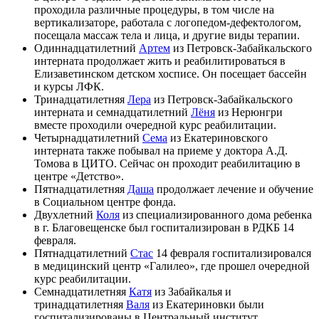
проходила различные процедуры, в том числе на
вертикализаторе, работала с логопедом-дефектологом,
посещала массаж тела и лица, и другие виды терапии.
Одиннадцатилетний
Артем
из Петровск-Забайкальского
интерната продолжает жить и реабилитироваться в
Елизаветинском детском хосписе. Он посещает бассейн
и курсы ЛФК.
Тринадцатилетняя
Лера
из Петровск-Забайкальского
интерната и семнадцатилетний
Лёня
из Нерюнгри
вместе проходили очередной курс реабилитации.
Четырнадцатилетний
Сема
из Екатериновского
интерната также побывал на приеме у доктора А.Д.
Томова в ЦИТО. Сейчас он проходит реабилитацию в
центре «Детство».
Пятнадцатилетняя
Даша
продолжает лечение и обучение
в Социальном центре фонда.
Двухлетний
Коля
из специализированного дома ребенка
в г. Благовещенске был госпитализирован в РДКБ 14
февраля.
Пятнадцатилетний
Стас
14 февраля госпитализировался
в медицинский центр «Галилео», где прошел очередной
курс реабилитации.
Семнадцатилетняя
Катя
из Забайкалья и
тринадцатилетняя
Валя
из Екатериновки были
госпитализированы в Центральный институт