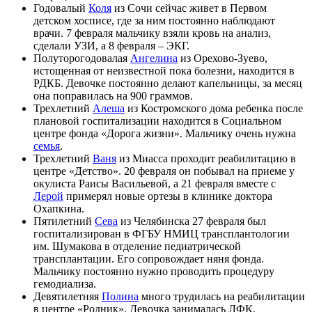
Годовалый
Коля
из Сочи сейчас живет в Первом
детском хосписе, где за ним постоянно наблюдают
врачи. 7 февраля мальчику взяли кровь на анализ,
сделали УЗИ, а 8 февраля – ЭКГ.
Полуторогодовалая
Ангелина
из Орехово-Зуево,
истощенная от неизвестной пока болезни, находится в
РДКБ. Девочке постоянно делают капельницы, за месяц
она поправилась на 900 граммов.
Трехлетний
Алеша
из Костромского дома ребенка после
плановой госпитализации находится в Социальном
центре фонда «Дорога жизни». Мальчику очень нужна
семья
.
Трехлетний
Ваня
из Миасса проходит реабилитацию в
центре «Детство». 20 февраля он побывал на приеме у
окулиста Раисы Васильевой, а 21 февраля вместе с
Лерой
примерял новые ортезы в клинике доктора
Охапкина.
Пятилетний
Сева
из Челябинска 27 февраля был
госпитализирован в ФГБУ НМИЦ трансплантологии
им. Шумакова в отделение педиатрической
трансплантации. Его сопровождает няня фонда.
Мальчику постоянно нужно проводить процедуру
гемодиализа.
Девятилетняя
Полина
много трудилась на реабилитации
в центре «Родник». Девочка занималась ЛФК,