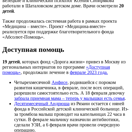
Белецкие и клинический психолог Ксения Сибирякова
работали в Шаталовском детском доме. Врачи осмотрели
20
детей
.
Также продолжалась системная работа в рамках проекта
«Медицина – вместе». Проект «Медицина-вместе»
реализуется при поддержке благотворительного фонда
«Абсолют-Помощь».
Доступная помощь
19 детей
, которых фонд «Дорога жизни» привез в Москву из
региональных интернатов по программе
«Доступная
помощь»
, продолжали лечение в
феврале 2023 года.
Четырехмесячной
Анфисе
, родившейся с пороком
развития кишечника, в феврале, после всех операций,
разрешили самостоятельно есть. А 18 февраля девочку
забрала приемная мама – теперь у малышки есть семья
.
Десятимесячный Андрюша
из Рязани остается с няней
фонда в Российской детской клинической больнице. Из-
за тромбоза малыш проводит на капельницах 22 часа в
сутки. В феврале мальчику назначили антибиотики,
сделали УЗИ, а 6 февраля врачи провели очередную
операцию.