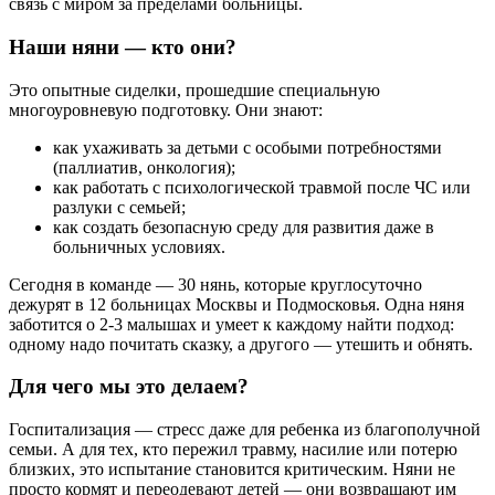
связь с миром за пределами больницы.
Наши няни — кто они?
Это опытные сиделки, прошедшие специальную
многоуровневую подготовку. Они знают:
как ухаживать за детьми с особыми потребностями
(паллиатив, онкология);
как работать с психологической травмой после ЧС или
разлуки с семьей;
как создать безопасную среду для развития даже в
больничных условиях.
Сегодня в команде — 30 нянь, которые круглосуточно
дежурят в 12 больницах Москвы и Подмосковья. Одна няня
заботится о 2-3 малышах и умеет к каждому найти подход:
одному надо почитать сказку, а другого — утешить и обнять.
Для чего мы это делаем?
Госпитализация — стресс даже для ребенка из благополучной
семьи. А для тех, кто пережил травму, насилие или потерю
близких, это испытание становится критическим. Няни не
просто кормят и переодевают детей — они возвращают им