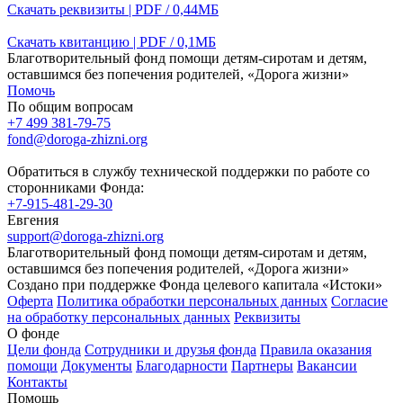
Скачать реквизиты | PDF / 0,44МБ
Скачать квитанцию | PDF / 0,1МБ
Благотворительный фонд помощи детям-сиротам и детям,
оставшимся без попечения родителей, «Дорога жизни»
Помочь
По общим вопросам
+7 499 381-79-75
fond@doroga-zhizni.org
Обратиться в службу технической поддержки по работе со
сторонниками Фонда:
+7-915-481-29-30
Евгения
support@doroga-zhizni.org
Благотворительный фонд помощи детям-сиротам и детям,
оставшимся без попечения родителей, «Дорога жизни»
Создано при поддержке Фонда целевого капитала «Истоки»
Оферта
Политика обработки персональных данных
Согласие
на обработку персональных данных
Реквизиты
О фонде
Цели фонда
Сотрудники и друзья фонда
Правила оказания
помощи
Документы
Благодарности
Партнеры
Вакансии
Контакты
Помощь