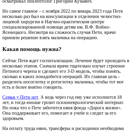
осматривал эпилептолог Григорий Кузьмич.
Но самое главное – с ноября 2022 по январь 2023 года Петя
несколько раз был на консультации в отделении челюстно-
лицевой хирургии в Научно-практическом центре
специализированной помощи детям им. В.Ф. Войно-
Ясенецкого. Несмотря на сложность случая Пети, врачи
приняли решение взять мальчика на операцию.
Какая помощь нужна?
Сейчас Петя ждет госпитализации. Лечение будет проходить в
несколько этапов. Сначала врачи тщательно изучат строение
Петиного черепа и сделают его 3-D модель, чтобы понять,
сколько и каких понадобится операций. Их главная цель -
разделить носоглотку и ротоглотку мальчика, чтобы тот мог
есть и более внятно говорить.
Семьи у Пети нет
. А ведь через год ему уже исполнится 18
лет, и тогда юноше грозит психоневрологический интернат.
Но пока что о Пете заботится няня фонда «Дорога жизни».
Она поддерживает его, помогает в учебе и следит за его
здоровьем.
На оплату труда няни, трансферы и расходники необходима