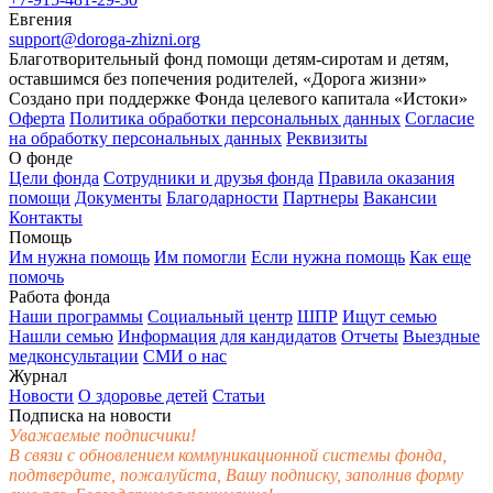
Евгения
support@doroga-zhizni.org
Благотворительный фонд помощи детям-сиротам и детям,
оставшимся без попечения родителей, «Дорога жизни»
Создано при поддержке Фонда целевого капитала «Истоки»
Оферта
Политика обработки персональных данных
Согласие
на обработку персональных данных
Реквизиты
О фонде
Цели фонда
Сотрудники и друзья фонда
Правила оказания
помощи
Документы
Благодарности
Партнеры
Вакансии
Контакты
Помощь
Им нужна помощь
Им помогли
Если нужна помощь
Как еще
помочь
Работа фонда
Наши программы
Социальный центр
ШПР
Ищут семью
Нашли семью
Информация для кандидатов
Отчеты
Выездные
медконсультации
СМИ о нас
Журнал
Новости
О здоровье детей
Статьи
Подписка на новости
Уважаемые подписчики!
В связи с обновлением коммуникационной системы фонда,
подтвердите, пожалуйста, Вашу подписку, заполнив форму