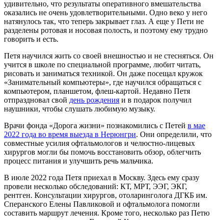
удивительно, что результаты оперативного вмешательства
оказались не очень удовлетворительными. Одно веко у него
натянулось так, что теперь закрывает глаз. А еще у Пети не
разделены ротовая и носовая полость, и поэтому ему трудно
говорить и есть.
Петя научился жить со своей внешностью и не стесняться. Он
учится в школе по специальной программе, любит читать,
рисовать и заниматься техникой. Он даже посещал кружок
«Занимательный компьютеры», где научился обращаться с
компьютером, планшетом, флеш-картой. Недавно Петя
отпраздновал свой
день рождения
и в подарок получил
наушники, чтобы слушать любимую музыку.
Врачи фонда «Дорога жизни» познакомились с Петей
в мае
2022 года во время выезда в Нерюнгри
. Они определили, что
совместные усилия офтальмологов и челюстно-лицевых
хирургов могли бы помочь восстановить обзор, облегчить
процесс питания и улучшить речь мальчика.
В июле 2022 года Петя приехал в Москву. Здесь ему сразу
провели несколько обследований: КТ, МРТ, ЭЭГ, ЭКГ,
рентген. Консультации хирургов, отоларинголога ДГКБ им.
Сперанского Елены Павликовой и офтальмолога помогли
составить маршрут лечения. Кроме того, несколько раз Петю