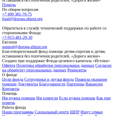
оставшимся без попечения родителей, «Дорога жизни»
Помочь
По общим вопросам
+7 499 381-79-75
fond@doroga-zhizni.org
Обратиться в службу технической поддержки по работе со
сторонниками Фонда:
+7-915-481-29-30
Евгения
support@doroga-zhizni.org
Благотворительный фонд помощи детям-сиротам и детям,
оставшимся без попечения родителей, «Дорога жизни»
Создано при поддержке Фонда целевого капитала «Истоки»
Оферта
Политика обработки персональных данных
Согласие
на обработку персональных данных
Реквизиты
О фонде
Цели фонда
Сотрудники и друзья фонда
Правила оказания
помощи
Документы
Благодарности
Партнеры
Вакансии
Контакты
Помощь
Им нужна помощь
Им помогли
Если нужна помощь
Как еще
помочь
Работа фонда
Наши программы
Социальный центр
ШПР
Ищут семью