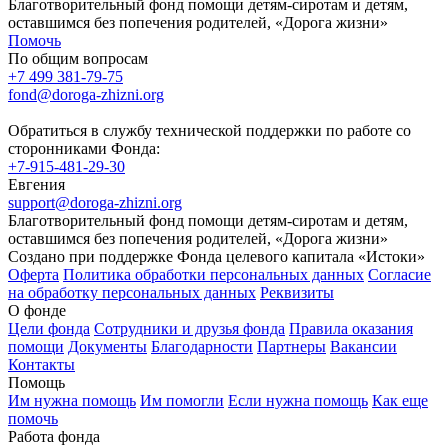
Благотворительный фонд помощи детям-сиротам и детям,
оставшимся без попечения родителей, «Дорога жизни»
Помочь
По общим вопросам
+7 499 381-79-75
fond@doroga-zhizni.org
Обратиться в службу технической поддержки по работе со
сторонниками Фонда:
+7-915-481-29-30
Евгения
support@doroga-zhizni.org
Благотворительный фонд помощи детям-сиротам и детям,
оставшимся без попечения родителей, «Дорога жизни»
Создано при поддержке Фонда целевого капитала «Истоки»
Оферта
Политика обработки персональных данных
Согласие
на обработку персональных данных
Реквизиты
О фонде
Цели фонда
Сотрудники и друзья фонда
Правила оказания
помощи
Документы
Благодарности
Партнеры
Вакансии
Контакты
Помощь
Им нужна помощь
Им помогли
Если нужна помощь
Как еще
помочь
Работа фонда