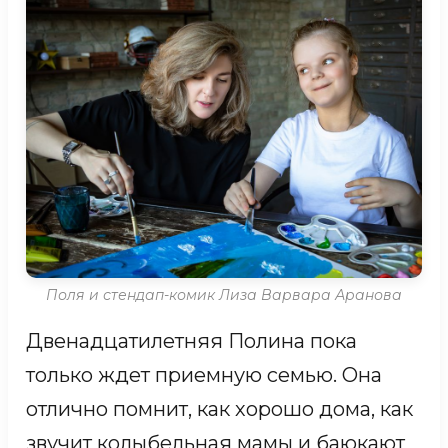
плакала, но не сдавалась. Раз за разом
поднималась и шла снова. А теперь
шагает по ней гордо и уверенно. У
Лили твердый характер, при этом она
озорная и веселая девчонка, которая
умеет посмеяться над собой и
никогда не высмеивает других. После
того, как впервые за 11 лет жизни ей
Поля и стендап-комик Лиза Варвара Аранова
удалось сделать первые
Двенадцатилетняя Полина пока
самостоятельные шаги, Лиля верит,
только ждет приемную семью. Она
что сможет все: и пойти уверенно, и
отлично помнит, как хорошо дома, как
однажды обрести любящую семью.
звучит колыбельная мамы и баюкают