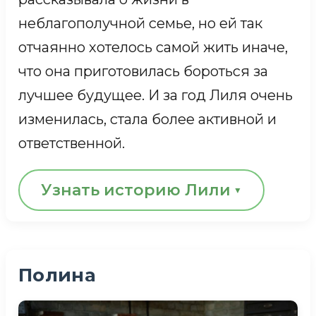
читать и писать»,
— уверен он.
неблагополучной семье, но ей так
отчаянно хотелось самой жить иначе,
КАРТИНА СЕМЫ И БОГДАНА
что она приготовилась бороться за
лучшее будущее. И за год Лиля очень
изменилась, стала более активной и
ответственной.
Узнать историю Лили
Даже олимпийские чемпионы
позавидовали бы ее упорству на
Полина
специальной беговой дорожке.
Сначала она вставала на нее, падала и