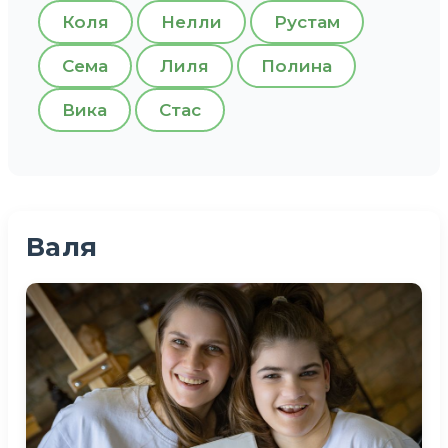
Коля
Нелли
Рустам
Сема
Лиля
Полина
Вика
Стас
Валя