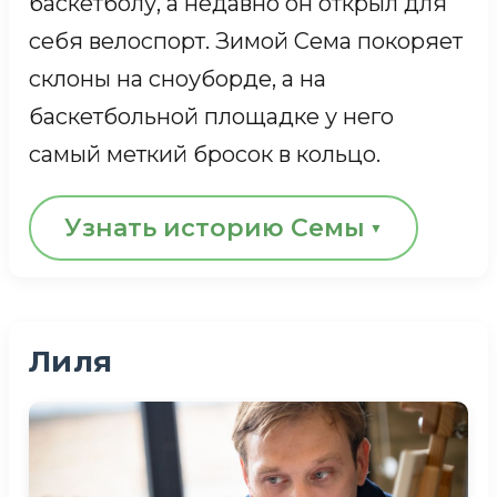
баскетболу, а недавно он открыл для
себя велоспорт. Зимой Сема покоряет
склоны на сноуборде, а на
баскетбольной площадке у него
самый меткий бросок в кольцо.
Узнать историю Семы
Сема — отличный парень,
доброжелательный и всегда в
Лиля
хорошем настроении. Он никогда не
забывает сказать «спасибо» и всегда
спросит:
«Как дела? Все ли