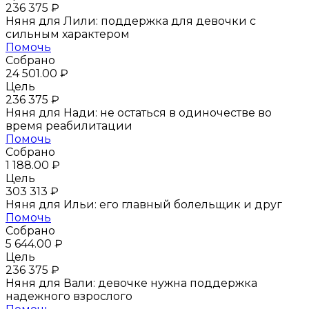
236 375 ₽
инвалидной коляске и рисовать.
Няня для Лили: поддержка для девочки с
сильным характером
Сегодня Стас пишет красивые
Помочь
Собрано
картины, обожает гулять и ведет
24 501.00 ₽
Цель
собственную страницу в социальных
236 375 ₽
сетях. А еще он стал личным тренером
Няня для Нади: не остаться в одиночестве во
время реабилитации
для другого нашего подопечного
Помочь
Собрано
Рустама: Стас едет на медленной
1 188.00 ₽
Цель
скорости, а Рустам держится за
303 313 ₽
Няня для Ильи: его главный болельщик и друг
коляску и тренируется ходить, с
Помочь
Собрано
другом ему не страшно. Стас очень
5 644.00 ₽
Цель
ждет очереди в московское
236 375 ₽
Няня для Вали: девочке нужна поддержка
социальное учреждение, чтобы
надежного взрослого