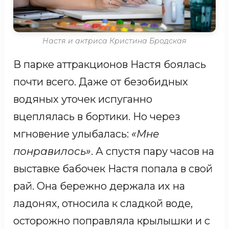
помогает на кухне замешивать тесто
на блины. После лечения руки начали
Настя и актриса Кристина Бродская
слушаться Валю и выяснилось, что она
В парке аттракционов Настя боялась
отлично готовит. Ее коронные блюда
почти всего. Даже от безобидных
— фруктовые и овощные салаты. Валя
водяных уточек испуганно
смело смотрит вперед, туда, где ее
вцеплялась в бортики. Но через
ждет независимая жизнь.
мгновение улыбалась:
«Мне
понравилось»
. А спустя пару часов на
КАРТИНА ВАЛИ И ДАРЬИ
выставке бабочек Настя попала в свой
рай. Она бережно держала их на
ладонях, относила к сладкой воде,
осторожно поправляла крылышки и с