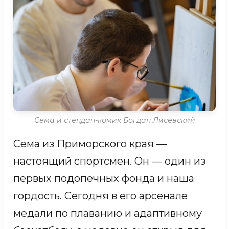
отличная память: он знает всех по
именам и помнит, как зовут собаку
воспитателя. Рустам обожает изучать
растения, поливать их и наблюдать за
божьими коровками. Лечение
продолжается, но мы уверены, что у
этого маленького героя большое
Сема и стендап-комик Богдан Лисевский
будущее.
Сема из Приморского края —
КАРТИНА РУСТАМА, НИНО И ДАВИДА
настоящий спортсмен. Он — один из
первых подопечных фонда и наша
гордость. Сегодня в его арсенале
медали по плаванию и адаптивному