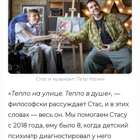
понятном языке. Любимыми
историями были рассказы про
животных и про заботливую маму-
курочку, которая опекает своих
цыплят. А еще она — настоящая
маленькая помощница. Вика всегда
замечала то, чего не видят взрослые:
Стас и музыкант Петр Налич
где вот-вот упадет тарелка со стола, а
«Тепло на улице. Тепло в душе»,
—
где книгу поставили не на свое место.
философски рассуждает Стас, и в этих
Она помогала другим детям надевать
словах — весь он. Мы помогаем Стасу
ботинки, застегивать куртки, любила
с 2018 года, ему было 8, когда детский
вытирать стол и подметать. Лечение
психиатр диагностировал у него