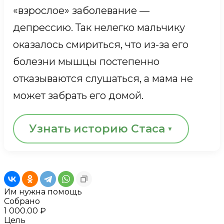
позади, и Вика покинула наш
«взрослое» заболевание —
Социальный центр, впереди — дорога,
депрессию. Так нелегко мальчику
по которой она теперь пойдет
оказалось смириться, что из-за его
уверенно.
болезни мышцы постепенно
отказываются слушаться, а мама не
КАРТИНА ВИКИ И ИЛЬИ
может забрать его домой.
Узнать историю Стаса
Но он не сдался. Шаг за шагом
возвращал себе жизнь: снова
Им нужна помощь
научился есть самостоятельно,
Собрано
1 000.00 ₽
передвигаться на современной
Цель