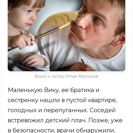
заболела. Девочке пришлось
переехать в специализированный
детский дом. Когда-то врачи не
верили, что она сможет не то что
встать на ноги, а даже просто
улыбнуться: слишком сильная
спастика сковывала мышцы.
Вика и актер Илья Малаков
Но Поля не сдалась. Сегодня она не
Маленькую Вику, ее братика и
сестренку нашли в пустой квартире,
только улыбается, но и сама ходит по
голодных и перепуганных. Соседей
лестнице.
«Я теперь как большая!»
—
встревожил детский плач. Позже, уже
гордится Полина.
в безопасности, врачи обнаружили,