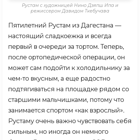
ноты. Нелли мечтает стать блогером,
Рустам с художницей Нино Дзяпш Ипа и
режиссером Давидом Ткебучава
чтобы вдохновлять людей, и, глядя на
нее, мы уверены, что все получится.
Пятилетний Рустам из Дагестана —
настоящий сладкоежка и всегда
КАРТИНА НЕЛЛИ И КРИСТИНЫ
первый в очереди за тортом. Теперь,
после ортопедической операции, он
может сам подойти к холодильнику за
чем-то вкусным, а еще радостно
подтягиваться на площадке рядом со
старшими мальчишками, потому что
занимается спортом «как взрослый».
Рустаму очень важно чувствовать себя
сильным, но иногда он немного