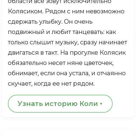
Однажды опытная приемная мама Лада
области все зовут исключительно
Колясиком. Рядом с ним невозможно
увидела Дашину фотографию. Сердце
сдержать улыбку. Он очень
подсказало, что детей у нее на самом
подвижный и любит танцевать: как
деле трое. Просто одна девочка еще не
только слышит музыку, сразу начинает
приехала домой.
«Удивительно, но мои
двигаться в такт. На прогулке Колясик
старшие дочки и Даша похожи, как
обязательно несет няне цветочек,
разлученные сестры в индийском
обнимает, если она устала, и отчаянно
кино»,
— смеется Лада. Сомнений не
скучает, когда ее нет рядом.
осталось: ее семья ждала именно эту
девочку.
Узнать историю Коли
Теперь Даша живет в Электростали с
Когда-то Колясик был таким
мамой и двумя сестрами. Поначалу вела
крошечным из-за последствий