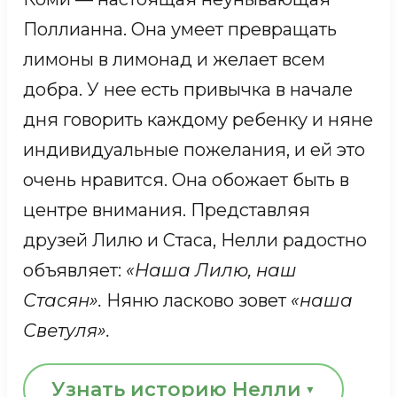
однажды скажет его, уезжая домой.
Поллианна. Она умеет превращать
КАРТИНА КОЛИ, СВЕТЛАНЫ И АРТЕМА
лимоны в лимонад и желает всем
добра. У нее есть привычка в начале
дня говорить каждому ребенку и няне
индивидуальные пожелания, и ей это
очень нравится. Она обожает быть в
центре внимания. Представляя
друзей Лилю и Стаса, Нелли радостно
объявляет:
«Наша Лилю, наш
Стасян».
Няню ласково зовет
«наша
Светуля».
Узнать историю Нелли