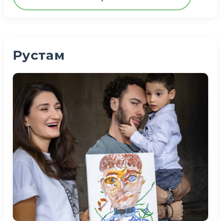
Нелли — ребенок, который радуется
каждому дню. Она обожает гулять, и
Рустам
даже в плохую погоду просится на
улицу. А еще она была бы готова
качаться на качелях целый день, если
бы это было возможно. Больше всего в
Москве ей понравилось кататься на
метро и петь в игрушечный микрофон.
У нее хорошая память и
великолепное чувство ритма: она
выразительно поет песни и угадывает