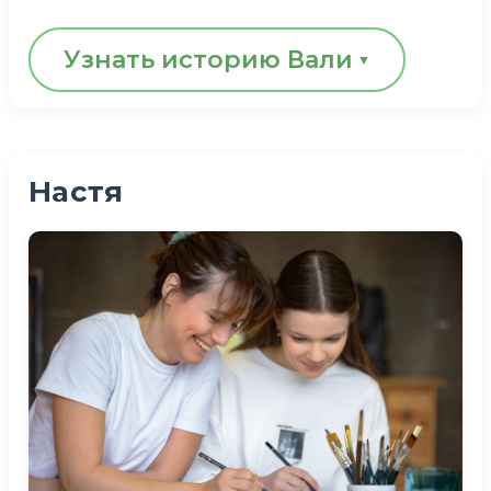
Узнать историю Вали
Валя уже взрослая девушка со своими
интересами. Она любит слушать
Настя
музыку, обожает плести фенечки из
ниточек и браслетики из резиночек, а
ее любимая игра — «Уно». Иногда
Вале хочется побыть одной, в тишине.
Приезжая на реабилитацию в хоспис,
она старается уединиться, погулять по
тихим аллеям и немножко отдохнуть
от суеты. А еще она с удовольствием