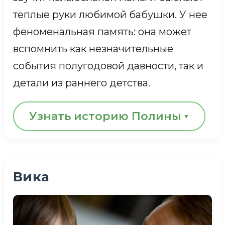
теплые руки любимой бабушки. У нее
КАРТИНА ЛИЛИ И МИХАИЛА
феноменальная память: она может
вспомнить как незначительные
события полугодовой давности, так и
детали из раннего детства.
Узнать историю Полины
Совсем маленькой Поля перенесла
тяжелую неврологическую инфекцию.
Вика
Семья заботилась о ней, сколько
могла. А потом случилось несчастье —
мама Полины умерла, бабушка тяжело