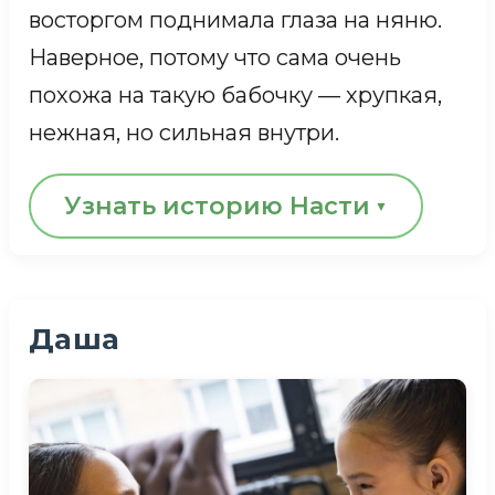
восторгом поднимала глаза на няню.
Наверное, потому что сама очень
похожа на такую бабочку — хрупкая,
нежная, но сильная внутри.
Узнать историю Насти
В свои 16 она пережила потерю мамы
и жестокость отца, долго мучилась от
Даша
боли в локте, плохо видела и почти
ничего не слышала. Поначалу,
приехав лечиться в Москву, Настя
была очень закрытой.
«Я не могла