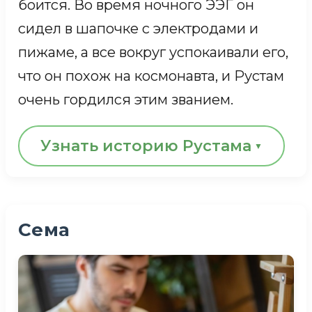
боится. Во время ночного ЭЭГ он
сидел в шапочке с электродами и
пижаме, а все вокруг успокаивали его,
что он похож на космонавта, и Рустам
очень гордился этим званием.
Узнать историю Рустама
В четыре года он умел только ползать,
а сегодня делает свои первые шаги,
Сема
болтает с логопедом, может называть
любимых животных. Он очень
любознательный мальчик. У него