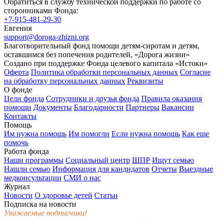
Обратиться в службу технической поддержки по работе со
сторонниками Фонда:
+7-915-481-29-30
Евгения
support@doroga-zhizni.org
Благотворительный фонд помощи детям-сиротам и детям,
оставшимся без попечения родителей, «Дорога жизни»
Создано при поддержке Фонда целевого капитала «Истоки»
Оферта
Политика обработки персональных данных
Согласие
на обработку персональных данных
Реквизиты
О фонде
Цели фонда
Сотрудники и друзья фонда
Правила оказания
помощи
Документы
Благодарности
Партнеры
Вакансии
Контакты
Помощь
Им нужна помощь
Им помогли
Если нужна помощь
Как еще
помочь
Работа фонда
Наши программы
Социальный центр
ШПР
Ищут семью
Нашли семью
Информация для кандидатов
Отчеты
Выездные
медконсультации
СМИ о нас
Журнал
Новости
О здоровье детей
Статьи
Подписка на новости
Уважаемые подписчики!