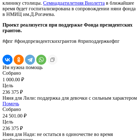
клинику столицы.
Семнадцатилетняя Виолетта
в ближайшее
время будет госпитализирована в сопровождении няни фонда
в НМИЦ им.Д.Рогачева.
Проект реализуется при поддержке Фонда президентских
грантов.
#фпг #фондпрезидентскихгрантов #приподдержкефпг
Им нужна помощь
Собрано
1 000.00 ₽
Цель
236 375 ₽
Няня для Лили: поддержка для девочки с сильным характером
Помочь
Собрано
24 501.00 ₽
Цель
236 375 ₽
Няня для Нади: не остаться в одиночестве во время
реабилитации