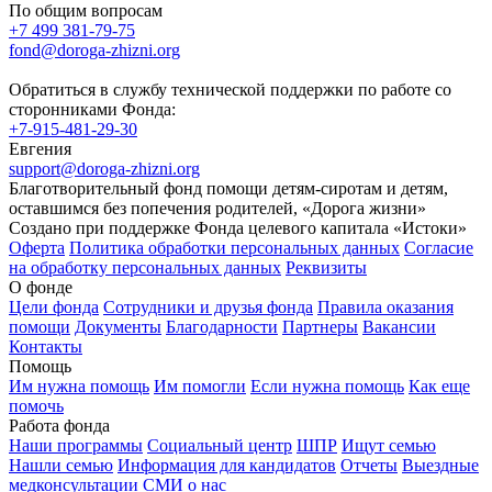
По общим вопросам
+7 499 381-79-75
fond@doroga-zhizni.org
Обратиться в службу технической поддержки по работе со
сторонниками Фонда:
+7-915-481-29-30
Евгения
support@doroga-zhizni.org
Благотворительный фонд помощи детям-сиротам и детям,
оставшимся без попечения родителей, «Дорога жизни»
Создано при поддержке Фонда целевого капитала «Истоки»
Оферта
Политика обработки персональных данных
Согласие
на обработку персональных данных
Реквизиты
О фонде
Цели фонда
Сотрудники и друзья фонда
Правила оказания
помощи
Документы
Благодарности
Партнеры
Вакансии
Контакты
Помощь
Им нужна помощь
Им помогли
Если нужна помощь
Как еще
помочь
Работа фонда
Наши программы
Социальный центр
ШПР
Ищут семью
Нашли семью
Информация для кандидатов
Отчеты
Выездные
медконсультации
СМИ о нас