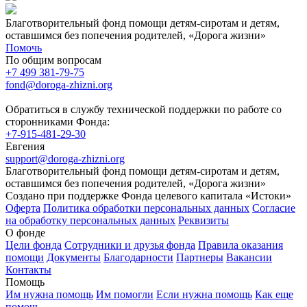
Благотворительный фонд помощи детям-сиротам и детям,
оставшимся без попечения родителей, «Дорога жизни»
Помочь
По общим вопросам
+7 499 381-79-75
fond@doroga-zhizni.org
Обратиться в службу технической поддержки по работе со
сторонниками Фонда:
+7-915-481-29-30
Евгения
support@doroga-zhizni.org
Благотворительный фонд помощи детям-сиротам и детям,
оставшимся без попечения родителей, «Дорога жизни»
Создано при поддержке Фонда целевого капитала «Истоки»
Оферта
Политика обработки персональных данных
Согласие
на обработку персональных данных
Реквизиты
О фонде
Цели фонда
Сотрудники и друзья фонда
Правила оказания
помощи
Документы
Благодарности
Партнеры
Вакансии
Контакты
Помощь
Им нужна помощь
Им помогли
Если нужна помощь
Как еще
помочь