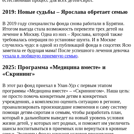
естественный процесс для всех детей-сирот.
2019: Новые судьбы – Ярослава обретает семью
В 2019 году специалисты фонда снова работали в Бурятии.
Итогом выезда стала возможность перевезти трех детей на
лечение в Москву. Одна из них – Ярослава, которой также
требовалась операция по установке шунта. И в Москве
случилось чудо: в одной из публикаций фонда в соцсетях Ясю
заметила ее будущая мама! После успешного лечения девочка
уехала в любящую приемную семью
.
2025: Программа «Медицина вместе» и
«Скрининг»
В этот раз фонд приехал в Улан-Удэ с первым этапом
программы «Медицина вместе» – «Скринингом». Наша цель:
не просто помочь конкретным детям в конкретных
учреждениях, а комплексно оценить ситуацию в регионе,
проанализировать произошедшие изменения и саму систему
помощи детям-сиротам и семьям, чтобы разработать план,
который в дальнейшем выведет на новый уровень условия
жизни детей, у которых нет родных, и поможет им увеличить
шансы воспитываться в приемных или вернуться в кровные
семьи. Эксперты фонда изучают условия проживания,