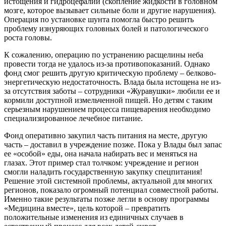
истощения и гидроцефалии (скопление жидкости в головном
мозге, которое вызывает сильные боли и другие нарушения).
Операция по установке шунта помогла быстро решить
проблему изнуряющих головных болей и патологического
роста головы.
К сожалению, операцию по устранению расщелины неба
провести тогда не удалось из-за противопоказаний. Однако
фонд смог решить другую критическую проблему – белково-
энергетическую недостаточность. Влада была истощена не из-
за отсутствия заботы – сотрудники «Журавушки» любили ее и
кормили доступной измельченной пищей. Но детям с таким
серьезным нарушением процесса пищеварения необходимо
специализированное лечебное питание.
Фонд оперативно закупил часть питания на месте, другую
часть – доставил в учреждение позже. Пока у Влады был запас
ее «особой» еды, она начала набирать вес и меняться на
глазах. Этот пример стал толчком: учреждение и регион
смогли наладить государственную закупку спецпитания!
Решение этой системной проблемы, актуальной для многих
регионов, показало огромный потенциал совместной работы.
Именно такие результаты позже легли в основу программы
«Медицина вместе», цель которой – превратить
положительные изменения из единичных случаев в