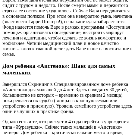
сидит с трудом и недолго. После смерти мамы и пережитого
стресса ее состояние ухудшилось. Сейчас Варя передвигается
в основном ползком. При этом она невероятно умна, начитана
(знает всего Гарри Поттера!), ее на каникулы забирает тетя.
Фонд надеется помочь Варе в рамках программы «Доступная
помощь»: организовать обследование, выстроить маршрут
лечения и адаптации, чтобы сделать ее жизнь комфортнее и
мобильнее. Четкий медицинский план и новое качество
жизни – ключ к главной цели: дать Варе шанс на воспитание в
семье.
Дом ребенка «Аистенок»: Шанс для самых
маленьких
Завершился Скрининг в Специализированном доме ребенка
«Аистенок» для малышей до 4 лет. Здесь находятся 30 детей,
большинство из которых – временно (в среднем 2 месяца),
пока решается их судьба (возврат в кровную семью или
устройство в приемную). Уровень семейного устройства здесь
один из лучших в практике фонда.
Однако есть и те, кто рискует в 4 года перейти в учреждения
типа «Журавушки». Сейчас таких малышей в «Аистенке»
четверо. Дом ребенка – критически важное место и время,