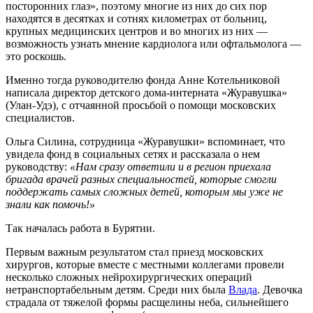
посторонних глаз», поэтому многие из них до сих пор
находятся в десятках и сотнях километрах от больниц,
крупных медицинских центров и во многих из них —
возможность узнать мнение кардиолога или офтальмолога —
это роскошь.
Именно тогда руководителю фонда Анне Котельниковой
написала директор детского дома-интерната «Журавушка»
(Улан-Удэ), с отчаянной просьбой о помощи московских
специалистов.
Ольга Силина, сотрудница «Журавушки» вспоминает, что
увидела фонд в социальных сетях и рассказала о нем
руководству:
«Нам сразу ответили и в регион приехала
бригада врачей разных специальностей, которые смогли
поддержать самых сложных детей, которым мы уже не
знали как помочь!»
Так началась работа в Бурятии.
Первым важным результатом стал приезд московских
хирургов, которые вместе с местными коллегами провели
несколько сложных нейрохирургических операций
нетранспортабельным детям. Среди них была
Влада
. Девочка
страдала от тяжелой формы расщелины неба, сильнейшего