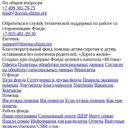
По общим вопросам
+7 499 381-79-75
fond@doroga-zhizni.org
Обратиться в службу технической поддержки по работе со
сторонниками Фонда:
+7-915-481-29-30
Евгения
support@doroga-zhizni.org
Благотворительный фонд помощи детям-сиротам и детям,
оставшимся без попечения родителей, «Дорога жизни»
Создано при поддержке Фонда целевого капитала «Истоки»
Оферта
Политика обработки персональных данных
Согласие
на обработку персональных данных
Реквизиты
О фонде
Цели фонда
Сотрудники и друзья фонда
Правила оказания
помощи
Документы
Благодарности
Партнеры
Вакансии
Контакты
Помощь
Им нужна помощь
Им помогли
Если нужна помощь
Как еще
помочь
Работа фонда
Наши программы
Социальный центр
ШПР
Ищут семью
Нашли семью
Информация для кандидатов
Отчеты
Выездные
медконсультации
СМИ о нас