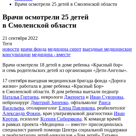
Врачи осмотрели 25 детей в Смоленской области
Врачи осмотрели 25 детей
в Смоленской области
21 сентября 2022
Теги
новости
врачи фонда
медицина сирот
выездные медицинские
консультации
медицина - вместе
Врачи осмотрели 18 детей в доме ребенка «Красный бор»
и семь родительских детей из организации «Дети-Ангелы».
17 сентября выездная медицинская бригада фонда «Дорога
жизни» работала в доме ребенка «Красный Бор»
в Смоленской области. В дом ребенка выехали педиатр
Наталья Гортаева
, неврологи
Дженнета
и
Иван Суворовы
,
нейрохирург
Дмитрий Зиненко,
офтальмолог
Раиса
Васильева
, отоларинголог
Елена Павликова
, реабилитолог
Александр Фокин
, врач ультразвуковой диагностики
Иван
Кротов
, психолог
Ксения Сибирякова
. К команде врачей
в рамках проекта «Медицина — вместе» присоединилась
специалист ранней помощи Центра социальной поддержки
и реабилитации детей-инвалидов «Дом детей» Татьяна