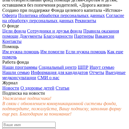
оставшимся без попечения родителей, «Дорога жизни»
Создано при поддержке Фонда целевого капитала «Истоки»
Оферта
Политика обработки персональных данных
Согласие
на обработку персональных данных
Реквизиты
О фонде
Цели фонда
Сотрудники и друзья фонда
Правила оказания
помощи
Документы
Благодарности
Партнеры
Вакансии
Контакты
Помощь
Им нужна помощь
Им помогли
Если нужна помощь
Как еще
помочь
Работа фонда
Наши программы
Социальный центр
ШПР
Ищут семью
Нашли семью
Информация для кандидатов
Отчеты
Выездные
медконсультации
СМИ о нас
Журнал
Новости
О здоровье детей
Статьи
Подписка на новости
Уважаемые подписчики!
В связи с обновлением коммуникационной системы фонда,
подтвердите, пожалуйста, Вашу подписку, заполнив форму
еще раз. Благодарим за понимание!