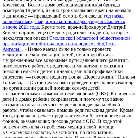
Кочеткова.
Всего в доме ребенка медицинская бригада
осмотрела 18 детей, из них троих малышей врачи наблюдали
в динамике — предыдущий осмотр был сделан
год назад
во время выезда медицинской бригады фонда в Смоленск
в июле 2021 года
. Кроме того, врач-нейрохирург Дмитрий
Зиненко принял еще семерых родительских детей, которые
находятся под опекой
Смоленской областной общественной
организации детей-инвалидов и их родителей «Дети-
Ангелы»
.
«Целью выезда было не только провести
медицинские консультации детей, но и проработать
с учреждением все возможные пути дальнейшего развития,
поговорить о работе с родительскими детьми и оказании
помощи семьям с детьми-инвалидами для профилактики
сиротства, — говорит педиатр фонда „Дорога жизни“ Наталья
Гортаева, — С этой целью был проведен обучающий семинар
по организации ранней помощи семьям детей
с ограниченными возможностями здоровья (ОВЗ). Количество
детей в домах ребенка сокращается, и поэтому так важно
сохранить опыт и ресурсы учреждения для дальнейшей
работы, чтобы оказывать помощь родительским детям. Кроме
того, прошла встреча с представителями благотворительных
фондов, оказывающих помощь детям с ОВЗ. В ходе этой
встречи речь шла о проблемах медицинской помощи
в Смоленской области, в частности, по психиатрии,
эпилептологии, офтальмологии». В дальнейшем в рамках