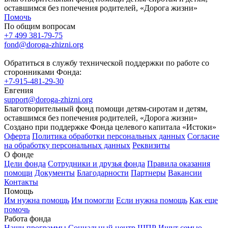
оставшимся без попечения родителей, «Дорога жизни»
Помочь
По общим вопросам
+7 499 381-79-75
fond@doroga-zhizni.org
Обратиться в службу технической поддержки по работе со
сторонниками Фонда:
+7-915-481-29-30
Евгения
support@doroga-zhizni.org
Благотворительный фонд помощи детям-сиротам и детям,
оставшимся без попечения родителей, «Дорога жизни»
Создано при поддержке Фонда целевого капитала «Истоки»
Оферта
Политика обработки персональных данных
Согласие
на обработку персональных данных
Реквизиты
О фонде
Цели фонда
Сотрудники и друзья фонда
Правила оказания
помощи
Документы
Благодарности
Партнеры
Вакансии
Контакты
Помощь
Им нужна помощь
Им помогли
Если нужна помощь
Как еще
помочь
Работа фонда
Наши программы
Социальный центр
ШПР
Ищут семью