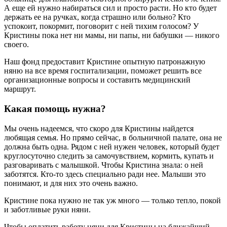
А еще ей нужно набираться сил и просто расти. Но кто будет
держать ее на ручках, когда страшно или больно? Кто
успокоит, покормит, поговорит с ней тихим голосом? У
Кристины пока нет ни мамы, ни папы, ни бабушки — никого
своего.
Наш фонд предоставит Кристине опытную патронажную
няню на все время госпитализации, поможет решить все
организационные вопросы и составить медицинский
маршрут.
Какая помощь нужна?
Мы очень надеемся, что скоро для Кристины найдется
любящая семья. Но прямо сейчас, в больничной палате, она не
должна быть одна. Рядом с ней нужен человек, который будет
круглосуточно следить за самочувствием, кормить, купать и
разговаривать с малышкой. Чтобы Кристина знала: о ней
заботятся. Кто-то здесь специально ради нее. Малыши это
понимают, и для них это очень важно.
Кристине пока нужно не так уж много — только тепло, покой
и заботливые руки няни.
Чтобы оплатить работу няни для Кристины на ближайший