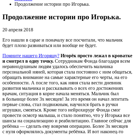
Продолжение истории про Игорька.
Продолжение истории про Игорька.
20 апреля 2018
Его нашли в сарае и поначалу все посчитали, что мальчик
будет плохо развиваться или вообще не будет.
Помните нашего Игоряшу?
Игорёк просто лежал в кроватке
и смотрел в одну точку.
Сотрудникам Фонда благодаря всем
неравнодушным людям удалось обеспечить мальчика
персональной няней, которая стала постоянно с ним общаться,
обращать внимание на самые характерные его черты, на его
особенности. А после того, как няня стала вести дневник
развития мальчика и рассказывать о всех его достижениях
врачам, ситуация в корне начала меняться. Мальчик был
в больнице более 3х месяцев! За это время он начал лепетать
первые слова, стал подвижным, научился брать в ручки
игрушки, смеяться. Кроме того нейрохирург Фонда смог
провести осмотр малыша, и стало понятно, что у Игорька все
шансы на социализацию и реабилитацию. Главное сейчас для
ребёнка — сделать ему вовремя операцию. Более 3х месяцев
с нуля оформлялись документы ребёнка. И вот наконец-то