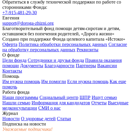
Обратиться в службу технической поддержки по работе со
сторонниками Фонда:
+7-915-481-29-30
Евгения
support@doroga-zhizni.org
Благотворительный фонд помощи детям-сиротам и детям,
оставшимся без попечения родителей, «Дорога жизни»
Создано при поддержке Фонда целевого капитала «Истоки»
Оферта
Политика обработки персональных данных
Согласие
на обработку персональных данных
Реквизиты
О фонде
Цели фонда
Сотрудники и друзья фонда
Правила оказания
помощи
Документы
Благодарности
Партнеры
Вакансии
Контакты
Помощь
Им нужна помощь
Им помогли
Если нужна помощь
Как еще
помочь
Работа фонда
Наши программы
Социальный центр
ШПР
Ищут семью
Нашли семью
Информация для кандидатов
Отчеты
Выездные
медконсультации
СМИ о нас
Журнал
Новости
О здоровье детей
Статьи
Подписка на новости
Уважаемые подписчики!