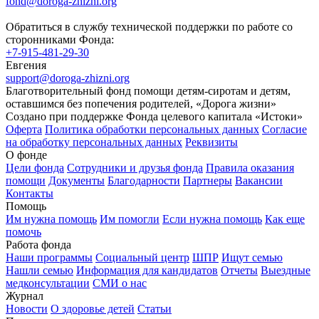
fond@doroga-zhizni.org
Обратиться в службу технической поддержки по работе со
сторонниками Фонда:
+7-915-481-29-30
Евгения
support@doroga-zhizni.org
Благотворительный фонд помощи детям-сиротам и детям,
оставшимся без попечения родителей, «Дорога жизни»
Создано при поддержке Фонда целевого капитала «Истоки»
Оферта
Политика обработки персональных данных
Согласие
на обработку персональных данных
Реквизиты
О фонде
Цели фонда
Сотрудники и друзья фонда
Правила оказания
помощи
Документы
Благодарности
Партнеры
Вакансии
Контакты
Помощь
Им нужна помощь
Им помогли
Если нужна помощь
Как еще
помочь
Работа фонда
Наши программы
Социальный центр
ШПР
Ищут семью
Нашли семью
Информация для кандидатов
Отчеты
Выездные
медконсультации
СМИ о нас
Журнал
Новости
О здоровье детей
Статьи