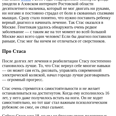
увидели в Азовском интернате Ростовской области
десятилетнего мальчика, который не мог двигать ни руками,
ни ногами и постоянно страдал от боли в скованных спазмами
мышцах. Сразу стало понятно, что нужно поставить ребенку
верный диагноз и начинать лечение. Так Стас оказался в
Москве. Генетикам удалось обнаружить очень редкое
заболевание — с таким же на тот момент во всей большой
Москве жил всего один человек! Если бы диагноз поставили
раньше, Стас мог бы ничем не отличаться от сверстников.
Про Стаса
После долгих лет лечения и реабилитации Стасу постепенно
становилось лучше. То, что Стас вернул себе многие навыки
— он может сам есть, рисовать, управлять современной
электрической коляской, начал гораздо лучше разговаривать
— огромный прогресс.
Стас очень стремится к самостоятельности и не желает
останавливаться на достигнутом. Когда ему исполнилось 16
лет, у него даже получилось встать на ноги. Он не ходит
самостоятельно, но тот шаг стал важным психологическим
рубежом:
он смог, он стал сильнее
.
Сейчас Стасу уже 18, но мы не бросаем своих подопечных