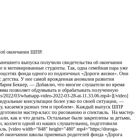
а об окончании ШПР.
нынешнего выпуска получили свидетельства об окончании
ые и мотивированные студенты. Так, одна семейная пара уже
 соцсетях фонда одного из подопечных «Дороги жизни». Они
детства. У нее самой врожденная аномалия развития
Мария Беккер, — Добавлю, что многие слушатели во время
рамма позволяет обдумывать и обрабатывать полученную
/2022/03/whatsapp-video-2022-03-28-at-11.33.06.mp4«][/video]
дуальные консультации более узко по своей ситуации, —
му, касаемся разных тем и проблем». Каждый выпуск ШПР
дготовили мастер-класс по рисованию и спектакль.
На мастер-
ли, как и что делать. Остальные были закреплены за детьми,
, коллеги одной из наших слушательниц, подготовили
 [video width="848″ height="480″ mp4="https://doroga-
тва об окончании школы приемных родителей фонда «Дорога