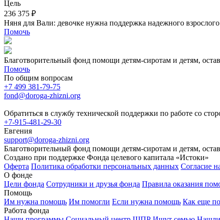
Цель
236 375 ₽
Няня для Вали: девочке нужна поддержка надежного взрослого
Помочь
Благотворительный фонд помощи детям-сиротам и детям, оста
Помочь
По общим вопросам
+7 499 381-79-75
fond@doroga-zhizni.org
Обратиться в службу технической поддержки по работе со сто
+7-915-481-29-30
Евгения
support@doroga-zhizni.org
Благотворительный фонд помощи детям-сиротам и детям, оста
Создано при поддержке Фонда целевого капитала «Истоки»
Оферта
Политика обработки персональных данных
Согласие н
О фонде
Цели фонда
Сотрудники и друзья фонда
Правила оказания по
Помощь
Им нужна помощь
Им помогли
Если нужна помощь
Как еще п
Работа фонда
Наши программы
Социальный центр
ШПР
Ищут семью
Нашли