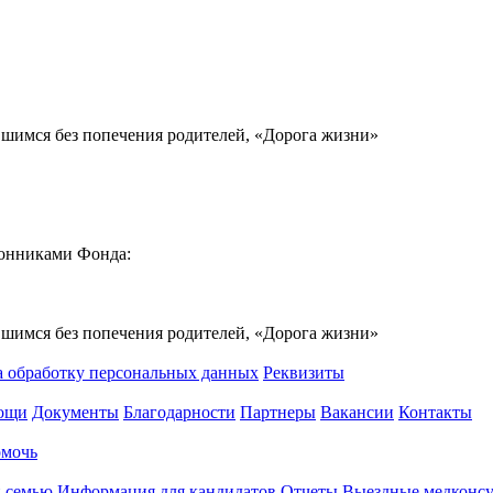
вшимся без попечения родителей, «Дорога жизни»
ронниками Фонда:
вшимся без попечения родителей, «Дорога жизни»
а обработку персональных данных
Реквизиты
мощи
Документы
Благодарности
Партнеры
Вакансии
Контакты
омочь
 семью
Информация для кандидатов
Отчеты
Выездные медконсу