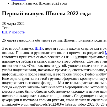
Первый выпуск Школы 2022 года
Первый выпуск Школы 2022 года
28 марта 2022
Теги
ШПР
новость
26 марта завершила обучение группа Школы приемных родител
Это второй выпуск
ШПР
, первая группа школы стартовала в ок
школы.
По словам руководителя школы приемных родителей
М
готовится принять в семью ребенка с ОВЗ. Будущие приемные 
планируют забрать в семью именно этого ребенка.
Другая учен
позвоночника. «Она, как никто другой, увидела полезность и
учебы подчеркивали, насколько грамотно, систематизировано,
информацию и после занятий, и это также плюс». [video width="84
Еще одна студентка из этой группы оформляет кровную опеку
подчеркивает психолог фонда, — Мы не только рассказываем о
фонда «Дорога жизни» заканчивается мероприятием, который у
классе нужно было обвести собственную ладошку и из нее нари
помогали складывать пальчики и рисовать. Следующим номеро
декорации и костюмы своими руками, сами написали сценарий, и
zhizni.org/wp-content/uploads/2022/03/whatsapp-video-2022-03