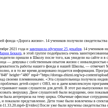
ей фонда «Дорога жизни». 14 учеников получили свидетельств
тябре 2021 года и
завершила обучение 25 декабря
. 14 учеников 
арии Беккер
, в этой группе подобрались очень заинтересованн
родители пришли в Школу после того, как увидели на сайте и в
ица — девушка с собственным опытом жизни с инвалидностью с 
 адекватность работы нашего фонда и нашей Школы, — отмечает 
 полно, и в то же время дозировано подается информация. Прог
8″ height="480″ mp4="https://doroga-zhizni.org/wp-content/uploads
 над своими племянниками. «Эта слушательница получила индиви
 проблемах детей-сирот с ОВЗ, но и даем комплексную програм
страивают наши слушатели для детей. В этот раз выпускники по
совать зверушку. Двое слушателей были ведущими, они показыва
м была антреприза на тему цирка. Обычные офисные сотрудники
 показали представление. Дети тоже были вовлечены в спектакль.
-28-at-11.33.20.mp4«][/video] После уже были вручены свидетельс