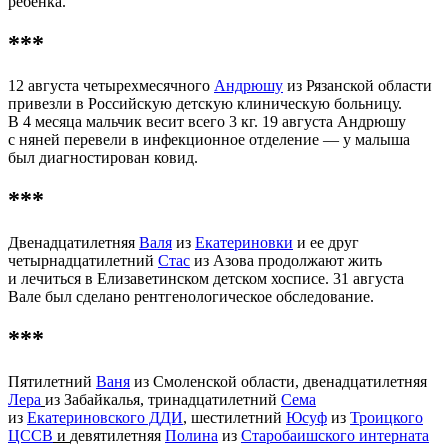
ребенка.
***
12 августа четырехмесячного
Андрюшу
из Рязанской области
привезли в Российскую детскую клиническую больницу.
В 4 месяца мальчик весит всего 3 кг. 19 августа Андрюшу
с няней перевели в инфекционное отделение — у малыша
был диагностирован ковид.
***
Двенадцатилетняя
Валя
из
Екатериновки
и ее друг
четырнадцатилетний
Стас
из Азова продолжают жить
и лечиться в Елизаветинском детском хосписе. 31 августа
Вале был сделано рентгенологическое обследование.
***
Пятилетний
Ваня
из Смоленской области, двенадцатилетняя
Лера
из Забайкалья, тринадцатилетний
Сема
из
Екатериновского ДДИ
, шестилетний
Юсуф
из
Троицкого
ЦССВ
и
девятилетняя
Полина
из
Старобаишского интерната