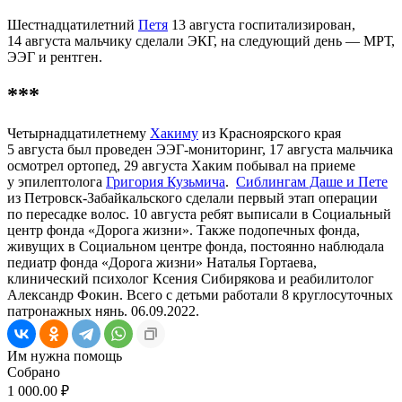
Шестнадцатилетний
Петя
13 августа госпитализирован,
14 августа мальчику сделали ЭКГ, на следующий день — МРТ,
ЭЭГ и рентген.
***
Четырнадцатилетнему
Хакиму
из Красноярского края
5 августа был проведен ЭЭГ-мониторинг, 17 августа мальчика
осмотрел ортопед, 29 августа Хаким побывал на приеме
у эпилептолога
Григория Кузьмича
.
Сиблингам Даше и Пете
из Петровск-Забайкальского сделали первый этап операции
по пересадке волос. 10 августа ребят выписали в Социальный
центр фонда «Дорога жизни». Также подопечных фонда,
живущих в Социальном центре фонда, постоянно наблюдала
педиатр фонда «Дорога жизни» Наталья Гортаева,
клинический психолог Ксения Сибирякова и реабилитолог
Александр Фокин. Всего с детьми работали 8 круглосуточных
патронажных нянь. 06.09.2022.
Им нужна помощь
Собрано
1 000.00 ₽