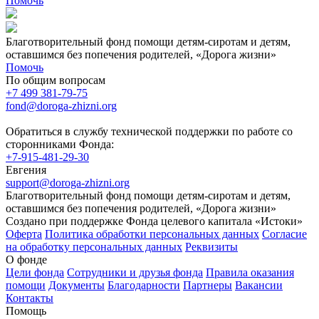
Помочь
Благотворительный фонд помощи детям-сиротам и детям,
оставшимся без попечения родителей, «Дорога жизни»
Помочь
По общим вопросам
+7 499 381-79-75
fond@doroga-zhizni.org
Обратиться в службу технической поддержки по работе со
сторонниками Фонда:
+7-915-481-29-30
Евгения
support@doroga-zhizni.org
Благотворительный фонд помощи детям-сиротам и детям,
оставшимся без попечения родителей, «Дорога жизни»
Создано при поддержке Фонда целевого капитала «Истоки»
Оферта
Политика обработки персональных данных
Согласие
на обработку персональных данных
Реквизиты
О фонде
Цели фонда
Сотрудники и друзья фонда
Правила оказания
помощи
Документы
Благодарности
Партнеры
Вакансии
Контакты
Помощь