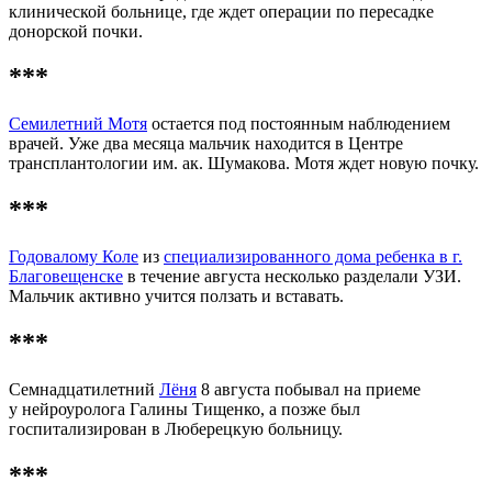
клинической больнице, где ждет операции по пересадке
донорской почки.
***
Семилетний Мотя
остается под постоянным наблюдением
врачей. Уже два месяца мальчик находится в Центре
трансплантологии им. ак. Шумакова. Мотя ждет новую почку.
***
Годовалому Коле
из
специализированного дома ребенка в г.
Благовещенске
в течение августа несколько разделали УЗИ.
Мальчик активно учится ползать и вставать.
***
Семнадцатилетний
Лёня
8 августа побывал на приеме
у нейроуролога Галины Тищенко, а позже был
госпитализирован в Люберецкую больницу.
***