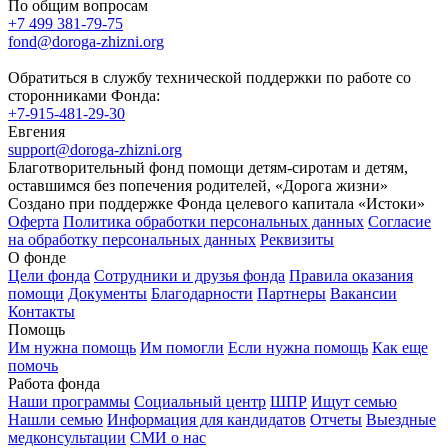
По общим вопросам
+7 499 381-79-75
fond@doroga-zhizni.org
Обратиться в службу технической поддержки по работе со
сторонниками Фонда:
+7-915-481-29-30
Евгения
support@doroga-zhizni.org
Благотворительный фонд помощи детям-сиротам и детям,
оставшимся без попечения родителей, «Дорога жизни»
Создано при поддержке Фонда целевого капитала «Истоки»
Оферта
Политика обработки персональных данных
Согласие
на обработку персональных данных
Реквизиты
О фонде
Цели фонда
Сотрудники и друзья фонда
Правила оказания
помощи
Документы
Благодарности
Партнеры
Вакансии
Контакты
Помощь
Им нужна помощь
Им помогли
Если нужна помощь
Как еще
помочь
Работа фонда
Наши программы
Социальный центр
ШПР
Ищут семью
Нашли семью
Информация для кандидатов
Отчеты
Выездные
медконсультации
СМИ о нас