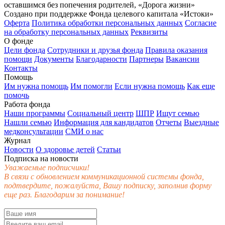
оставшимся без попечения родителей, «Дорога жизни»
Создано при поддержке Фонда целевого капитала «Истоки»
Оферта
Политика обработки персональных данных
Согласие
на обработку персональных данных
Реквизиты
О фонде
Цели фонда
Сотрудники и друзья фонда
Правила оказания
помощи
Документы
Благодарности
Партнеры
Вакансии
Контакты
Помощь
Им нужна помощь
Им помогли
Если нужна помощь
Как еще
помочь
Работа фонда
Наши программы
Социальный центр
ШПР
Ищут семью
Нашли семью
Информация для кандидатов
Отчеты
Выездные
медконсультации
СМИ о нас
Журнал
Новости
О здоровье детей
Статьи
Подписка на новости
Уважаемые подписчики!
В связи с обновлением коммуникационной системы фонда,
подтвердите, пожалуйста, Вашу подписку, заполнив форму
еще раз. Благодарим за понимание!