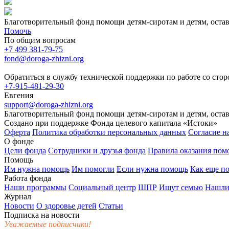
Благотворительный фонд помощи детям-сиротам и детям, оста
Помочь
По общим вопросам
+7 499 381-79-75
fond@doroga-zhizni.org
Обратиться в службу технической поддержки по работе со сто
+7-915-481-29-30
Евгения
support@doroga-zhizni.org
Благотворительный фонд помощи детям-сиротам и детям, оста
Создано при поддержке Фонда целевого капитала «Истоки»
Оферта
Политика обработки персональных данных
Согласие н
О фонде
Цели фонда
Сотрудники и друзья фонда
Правила оказания по
Помощь
Им нужна помощь
Им помогли
Если нужна помощь
Как еще п
Работа фонда
Наши программы
Социальный центр
ШПР
Ищут семью
Нашли
Журнал
Новости
О здоровье детей
Статьи
Подписка на новости
Уважаемые подписчики!