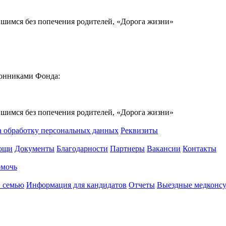
вшимся без попечения родителей, «Дорога жизни»
ронниками Фонда:
вшимся без попечения родителей, «Дорога жизни»
а обработку персональных данных
Реквизиты
мощи
Документы
Благодарности
Партнеры
Вакансии
Контакты
омочь
 семью
Информация для кандидатов
Отчеты
Выездные медконсу