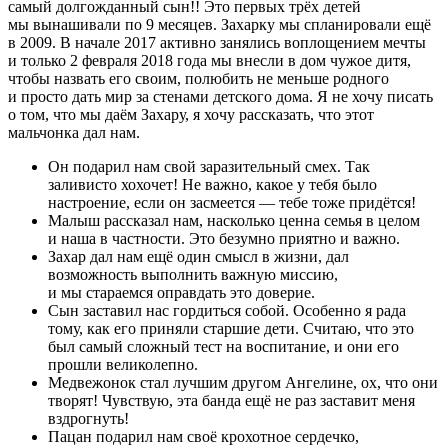
самый долгожданный сын!! Это первых трёх детей
мы вынашивали по 9 месяцев. Захарку мы спланировали ещё
в 2009. В начале 2017 активно занялись воплощением мечты
и только 2 февраля 2018 года мы внесли в дом чужое дитя,
чтобы назвать его своим, полюбить не меньше родного
и просто дать мир за стенами детского дома. Я не хочу писать
о том, что мы даём Захару, я хочу рассказать, что этот
мальчонка дал нам.
Он подарил нам свой заразительный смех. Так
заливисто хохочет! Не важно, какое у тебя было
настроение, если он засмеется — тебе тоже придётся!
Малыш рассказал нам, насколько ценна семья в целом
и наша в частности. Это безумно приятно и важно.
Захар дал нам ещё один смысл в жизни, дал
возможность выполнить важную миссию,
и мы стараемся оправдать это доверие.
Сын заставил нас гордиться собой. Особенно я рада
тому, как его приняли старшие дети. Считаю, что это
был самый сложный тест на воспитание, и они его
прошли великолепно.
Медвежонок стал лучшим другом Ангелине, ох, что они
творят! Чувствую, эта банда ещё не раз заставит меня
вздрогнуть!
Пацан подарил нам своё крохотное сердечко,