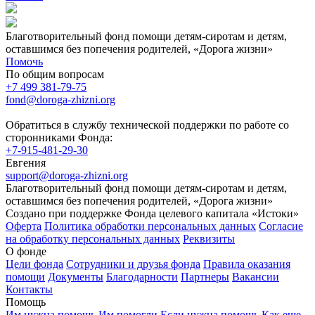
Благотворительный фонд помощи детям-сиротам и детям,
оставшимся без попечения родителей, «Дорога жизни»
Помочь
По общим вопросам
+7 499 381-79-75
fond@doroga-zhizni.org
Обратиться в службу технической поддержки по работе со
сторонниками Фонда:
+7-915-481-29-30
Евгения
support@doroga-zhizni.org
Благотворительный фонд помощи детям-сиротам и детям,
оставшимся без попечения родителей, «Дорога жизни»
Создано при поддержке Фонда целевого капитала «Истоки»
Оферта
Политика обработки персональных данных
Согласие
на обработку персональных данных
Реквизиты
О фонде
Цели фонда
Сотрудники и друзья фонда
Правила оказания
помощи
Документы
Благодарности
Партнеры
Вакансии
Контакты
Помощь
Им нужна помощь
Им помогли
Если нужна помощь
Как еще