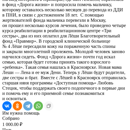
в фонд «Дорога жизни» и попросила помочь мальчику,
которому оставалось несколько месяцев до перевода из ДДИ
в ПНИ, в связи с достижением 18 лет.
С помощью
жертвователей фонда мальчика перевезли в Москву,
он прошел несколько курсов лечения, было проведено четыре
курса реабилитации в реабилитационном центре «Три
сестры», два из них оплатил для Лёши Благотворительный
фонд «Правмир». В городской клинической больнице
№ 4 Лёше пересадили кожу на пораженную часть спины
и закрыли многолетний пролежень. Молодой человек заново
научился сидеть. Фонд «Дорога жизни» почти год искал
семью, которая будет готова принять такого взрослого
«ребенка». Такая семья нашлась в Красноярске. Новая мама
Леши — Лена и ее муж Дени. Теперь у Лёши будут родители,
две сестры и брат.
Вместе с Лёшей в Красноярск отправилась
старшая няня программы «Доступная помощь» Любовь
Стецик, чтобы поддержать своего подопечного в первые дни
и помочь ему и его приемной семье познакомиться
и освоиться.
Им нужна помощь
Собрано
1 000.00 ₽
Цель