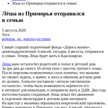
Лёша из Приморья отправился в семью
Лёша из Приморья отправился
в семью
5 августа 2020
Теги
ребенок_не_диагноз
истории
Самый старший подопечный фонда «Дорога жизни»,
девятнадцатилетний Алексей, сегодня, 4 августа, отправился
в семью. Теперь Лёша будет жить в Красноярске.
Лёша
рано остался без родителей и попал в детский дом.
За три дня до своего 16-летия упал с высоты третьего этажа.
После перелома позвоночника стало понятно, что мальчик
не сможет ходить, а значит, и жить в обычном детском доме
не должен. Алексею поставили «легкую умственную
отсталость», чтобы была возможность перевести его
в интернат для инвалидов, и направили жить в ДДИ. Два года
интеллектуально сохранный Леша лежал без движения
в отделении милосердия в детском доме-интернате.
На крестце у мальчика образовался некротический пролежень.
Начмед интерната в Приморье, где жил Алексей, обратилась