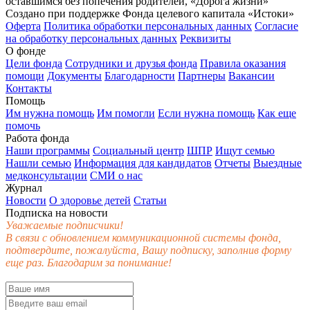
оставшимся без попечения родителей, «Дорога жизни»
Создано при поддержке Фонда целевого капитала «Истоки»
Оферта
Политика обработки персональных данных
Согласие
на обработку персональных данных
Реквизиты
О фонде
Цели фонда
Сотрудники и друзья фонда
Правила оказания
помощи
Документы
Благодарности
Партнеры
Вакансии
Контакты
Помощь
Им нужна помощь
Им помогли
Если нужна помощь
Как еще
помочь
Работа фонда
Наши программы
Социальный центр
ШПР
Ищут семью
Нашли семью
Информация для кандидатов
Отчеты
Выездные
медконсультации
СМИ о нас
Журнал
Новости
О здоровье детей
Статьи
Подписка на новости
Уважаемые подписчики!
В связи с обновлением коммуникационной системы фонда,
подтвердите, пожалуйста, Вашу подписку, заполнив форму
еще раз. Благодарим за понимание!