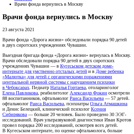
Врачи фонда вернулись в Москву
Врачи фонда вернулись в Москву
23 августа 2021
Врачи фонда «Дорога жизни» обследовали порядка 90 детей
в двух сиротских учреждениях Чувашии.
Выездная бригада фонда «Дорога жизни» вернулась в Москву.
Врачи обследовали порядка 90 детей в двух сиротских
учреждениях Чувашии — в
Кугесьском детском доме-
интернате для умственно отсталых детей
и в
Доме ребенка
«Малютка» для детей с органическими поражениями
центральной нервной системы с нарушением психики
в Чебоксарах
. Педиатр
Наталья Гортаева
, отоларинголог
Елена Павликова
, реабилитолог
Александр Фокин
осмотрели
88 воспитанников, офтальмолог
Раиса Васильева
— 57 детей.
офтальмолог
Раиса Васильева
, психиатры
Ольга Атмашкина
и Денис Белецкий, клинический психолог
Ксения
Сибирякова
— больше 20 человек. Было проведено 30 ЭЭГ-
исследований. Врач ультразвуковой диагностики Иван Кротов
провел порядка 200 исследований, осмотрев всех детей.
В Кугесьском интернате, по оценке офтальмолога, больше