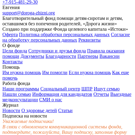
+7-915-481-29-30
Евгения
support@doroga-zhizni.org
Благотворительный фонд помощи детям-сиротам и детям,
оставшимся без попечения родителей, «Дорога жизни»
Создано при поддержке Фонда целевого капитала «Истоки»
Оферта
Политика обработки персональных данных
Согласие
на обработку персональных данных
Реквизиты
О фонде
Цели фонда
Сотрудники и друзья фонда
Правила оказания
помощи
Документы
Благодарности
Партнеры
Вакансии
Контакты
Помощь
Им нужна помощь
Им помогли
Если нужна помощь
Как еще
помочь
Работа фонда
Наши программы
Социальный центр
ШПР
Ищут семью
Нашли семью
Информация для кандидатов
Отчеты
Выездные
медконсультации
СМИ о нас
Журнал
Новости
О здоровье детей
Статьи
Подписка на новости
Уважаемые подписчики!
В связи с обновлением коммуникационной системы фонда,
подтвердите, пожалуйста, Вашу подписку, заполнив форму