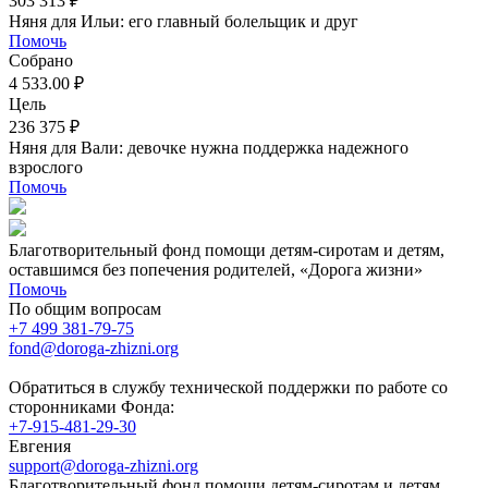
303 313 ₽
Няня для Ильи: его главный болельщик и друг
Помочь
Собрано
4 533.00 ₽
Цель
236 375 ₽
Няня для Вали: девочке нужна поддержка надежного
взрослого
Помочь
Благотворительный фонд помощи детям-сиротам и детям,
оставшимся без попечения родителей, «Дорога жизни»
Помочь
По общим вопросам
+7 499 381-79-75
fond@doroga-zhizni.org
Обратиться в службу технической поддержки по работе со
сторонниками Фонда:
+7-915-481-29-30
Евгения
support@doroga-zhizni.org
Благотворительный фонд помощи детям-сиротам и детям,