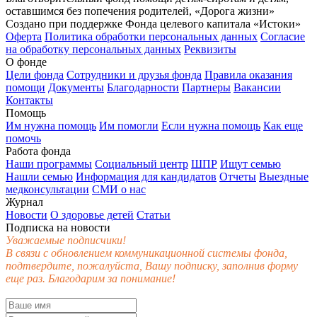
оставшимся без попечения родителей, «Дорога жизни»
Создано при поддержке Фонда целевого капитала «Истоки»
Оферта
Политика обработки персональных данных
Согласие
на обработку персональных данных
Реквизиты
О фонде
Цели фонда
Сотрудники и друзья фонда
Правила оказания
помощи
Документы
Благодарности
Партнеры
Вакансии
Контакты
Помощь
Им нужна помощь
Им помогли
Если нужна помощь
Как еще
помочь
Работа фонда
Наши программы
Социальный центр
ШПР
Ищут семью
Нашли семью
Информация для кандидатов
Отчеты
Выездные
медконсультации
СМИ о нас
Журнал
Новости
О здоровье детей
Статьи
Подписка на новости
Уважаемые подписчики!
В связи с обновлением коммуникационной системы фонда,
подтвердите, пожалуйста, Вашу подписку, заполнив форму
еще раз. Благодарим за понимание!