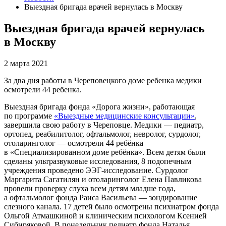
Выездная бригада врачей вернулась в Москву
Выездная бригада врачей вернулась
в Москву
2 марта 2021
За два дня работы в Череповецкого доме ребенка медики
осмотрели 44 ребенка.
Выездная бригада фонда «Дорога жизни», работающая
по программе
«Выездные медицинские консультации»
,
завершила свою работу в Череповце. Медики — педиатр,
ортопед, реабилитолог, офтальмолог, невролог, сурдолог,
отоларинголог — осмотрели 44 ребёнка
в «Специализированном доме ребёнка». Всем детям были
сделаны ультразвуковые исследования, 8 подопечным
учреждения проведено ЭЭГ-исследование. Сурдолог
Маргарита Сагатилян и отоларинголог Елена Павликова
провели проверку слуха всем детям младше года,
а офтальмолог фонда Раиса Васильева — зондирование
слезного канала. 17 детей было осмотрены психиатром фонда
Ольгой Атмашкиной и клиническим психологом Ксенией
Сибиряковой. В понедельник педиатр фонда Наталья