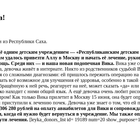
а!
 из Республики Саха.
щё одним детским учреждением — «Республиканским детским 
ам удалось привезти Аллу в Москву и начать её лечение, ру
ощь. Среди них — и наша новая подопечная Вика.
Вика уже со
нка, девочка живёт в интернате. Никто из родственников судьбой
я со сложными диагнозами: ей пришлось пережить операцию на сер
ть всё возможное для улучшения её здоровья, особенно в такой 
ращённую к ней речь, реагирует на неё, может сказать «да» или
ко находит с ними общий язык. А ещё девочка очень любит рисова
миром! Как только Вика прилетит в Москву 15 июня, она будет 
приступили к лечению почек. Девочка уже знает о том, что ей п
06 280 рублей на оплату авиабилетов для Вики и сопровожда
 когда ей нужно будет вернуться в учреждение. Мы также о
ути лечения.
[leyka_donors_list id= 19189 num=20 show_purpose