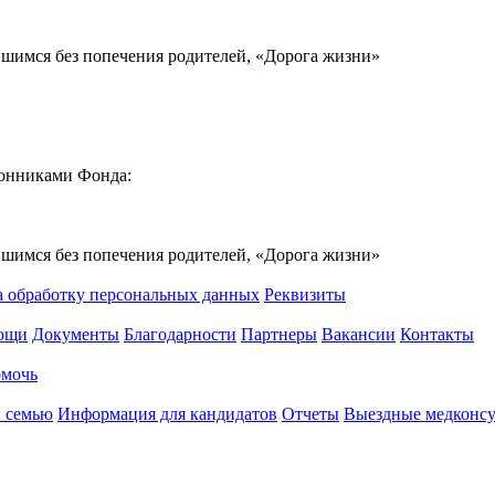
вшимся без попечения родителей, «Дорога жизни»
ронниками Фонда:
вшимся без попечения родителей, «Дорога жизни»
а обработку персональных данных
Реквизиты
мощи
Документы
Благодарности
Партнеры
Вакансии
Контакты
омочь
 семью
Информация для кандидатов
Отчеты
Выездные медконсу