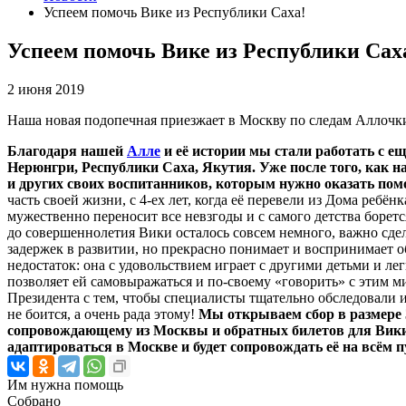
Успеем помочь Вике из Республики Саха!
Успеем помочь Вике из Республики Сах
2 июня 2019
Наша новая подопечная приезжает в Москву по следам Аллочки
Благодаря нашей
Алле
и её истории мы стали работать с е
Нерюнгри, Республики Саха, Якутия. Уже после того, как н
и других своих воспитанников, которым нужно оказать пом
часть своей жизни, с 4-ех лет, когда её перевели из Дома ребё
мужественно переносит все невзгоды и с самого детства боретс
до совершеннолетия Вики осталось совсем немного, важно сдела
задержек в развитии, но прекрасно понимает и воспринимает об
недостаток: она с удовольствием играет с другими детьми и лег
позволяет ей самовыражаться и по-своему «говорить» с этим 
Президента с тем, чтобы специалисты тщательно обследовали и 
не боится, а очень рада этому!
Мы открываем сбор в размере 3
сопровождающему из Москвы и обратных билетов для Вики,
адаптироваться в Москве и будет сопровождать её на всём п
Им нужна помощь
Собрано