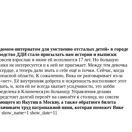
домом-интернатом для умственно отсталых детей» в городе
ководство ДДИ стало присылать нам истории и выписки
всем взрослая: в июне ей исполнится 17 лет. Но большую
 Вики не интересуется и к ней не приезжает. Между тем девочка
дце, а теперь дали знать о себе ещё и почки. Сейчас, когда
опасной области. К сожалению, Вика не разговаривает из-за
 «нет». Её внутренняя доброта и искренность восполняют этот
ть, и, хотя ей не всегда хватает усидчивости, это хобби
определена в Клиническую больницу Управления делами
редстоит долгий перелёт на самолёте в столицу, но совсем
ющего из Якутии в Москву, а также обратного билета
плачиваем труд патронажной няни, которая поможет Вике
=1 show_name=1 show_date=1]