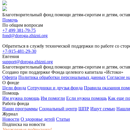
Благотворительный фонд помощи детям-сиротам и детям, оста
Помочь
По общим вопросам
+7 499 381-79-75
fond@doroga-zhizni.org
Обратиться в службу технической поддержки по работе со сто
+7-915-481-29-30
Евгения
support@doroga-zhizni.org
Благотворительный фонд помощи детям-сиротам и детям, оста
Создано при поддержке Фонда целевого капитала «Истоки»
Оферта
Политика обработки персональных данных
Согласие н
О фонде
Цели фонда
Сотрудники и друзья фонда
Правила оказания по
Помощь
Им нужна помощь
Им помогли
Если нужна помощь
Как еще п
Работа фонда
Наши программы
Социальный центр
ШПР
Ищут семью
Нашли
Журнал
Новости
О здоровье детей
Статьи
Подписка на новости
Уважаемые подписчики!