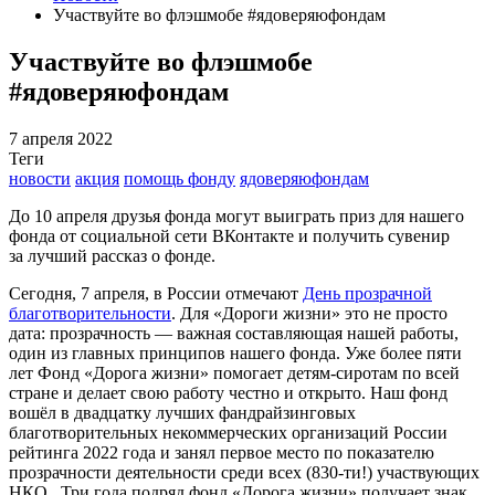
Участвуйте во флэшмобе #ядоверяюфондам
Участвуйте во флэшмобе
#ядоверяюфондам
7 апреля 2022
Теги
новости
акция
помощь фонду
ядоверяюфондам
До 10 апреля друзья фонда могут выиграть приз для нашего
фонда от социальной сети ВКонтакте и получить сувенир
за лучший рассказ о фонде.
Сегодня, 7 апреля, в России отмечают
День прозрачной
благотворительности
. Для «Дороги жизни» это не просто
дата: прозрачность — важная составляющая нашей работы,
один из главных принципов нашего фонда. Уже более пяти
лет Фонд «Дорога жизни» помогает детям-сиротам по всей
стране и делает свою работу честно и открыто. Наш фонд
вошёл в двадцатку лучших фандрайзинговых
благотворительных некоммерческих организаций России
рейтинга 2022 года и занял первое место по показателю
прозрачности деятельности среди всех (830-ти!) участвующих
НКО.
Три года подряд фонд «Дорога жизни» получает знак