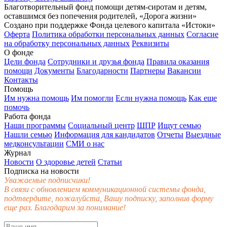
Благотворительный фонд помощи детям-сиротам и детям,
оставшимся без попечения родителей, «Дорога жизни»
Создано при поддержке Фонда целевого капитала «Истоки»
Оферта
Политика обработки персональных данных
Согласие
на обработку персональных данных
Реквизиты
О фонде
Цели фонда
Сотрудники и друзья фонда
Правила оказания
помощи
Документы
Благодарности
Партнеры
Вакансии
Контакты
Помощь
Им нужна помощь
Им помогли
Если нужна помощь
Как еще
помочь
Работа фонда
Наши программы
Социальный центр
ШПР
Ищут семью
Нашли семью
Информация для кандидатов
Отчеты
Выездные
медконсультации
СМИ о нас
Журнал
Новости
О здоровье детей
Статьи
Подписка на новости
Уважаемые подписчики!
В связи с обновлением коммуникационной системы фонда,
подтвердите, пожалуйста, Вашу подписку, заполнив форму
еще раз. Благодарим за понимание!