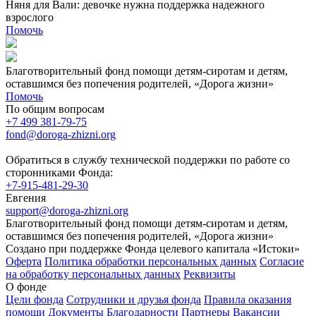
Няня для Вали: девочке нужна поддержка надежного
взрослого
Помочь
Благотворительный фонд помощи детям-сиротам и детям,
оставшимся без попечения родителей, «Дорога жизни»
Помочь
По общим вопросам
+7 499 381-79-75
fond@doroga-zhizni.org
Обратиться в службу технической поддержки по работе со
сторонниками Фонда:
+7-915-481-29-30
Евгения
support@doroga-zhizni.org
Благотворительный фонд помощи детям-сиротам и детям,
оставшимся без попечения родителей, «Дорога жизни»
Создано при поддержке Фонда целевого капитала «Истоки»
Оферта
Политика обработки персональных данных
Согласие
на обработку персональных данных
Реквизиты
О фонде
Цели фонда
Сотрудники и друзья фонда
Правила оказания
помощи
Документы
Благодарности
Партнеры
Вакансии