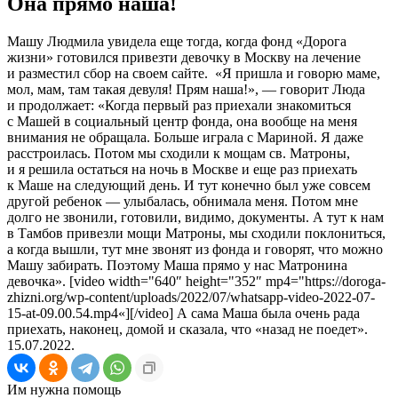
Она прямо наша!
Машу Людмила увидела еще тогда, когда фонд «Дорога
жизни» готовился привезти девочку в Москву на лечение
и разместил сбор на своем сайте.
«Я пришла и говорю маме,
мол, мам, там такая девуля! Прям наша!», — говорит Люда
и продолжает: «Когда первый раз приехали знакомиться
с Машей в социальный центр фонда, она вообще на меня
внимания не обращала. Больше играла с Мариной. Я даже
расстроилась. Потом мы сходили к мощам св. Матроны,
и я решила остаться на ночь в Москве и еще раз приехать
к Маше на следующий день. И тут конечно был уже совсем
другой ребенок — улыбалась, обнимала меня. Потом мне
долго не звонили, готовили, видимо, документы. А тут к нам
в Тамбов привезли мощи Матроны, мы сходили поклониться,
а когда вышли, тут мне звонят из фонда и говорят, что можно
Машу забирать. Поэтому Маша прямо у нас Матронина
девочка». [video width="640″ height="352″ mp4="https://doroga-
zhizni.org/wp-content/uploads/2022/07/whatsapp-video-2022-07-
15-at-09.00.54.mp4«][/video] А сама Маша была очень рада
приехать, наконец, домой и сказала, что «назад не поедет».
15.07.2022.
Им нужна помощь