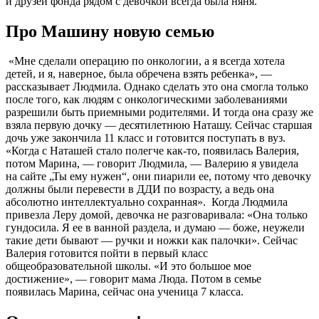
и друзей фонда рядом с девочкой всегда была няня.
Про Машину новую семью
«Мне сделали операцию по онкологии, а я всегда хотела
детей, и я, наверное, была обречена взять ребенка», —
рассказывает Людмила. Однако сделать это она смогла только
после того, как людям с онкологическими заболеваниями
разрешили быть приемными родителями. И тогда она сразу же
взяла первую дочку — десятилетнюю Наташу. Сейчас старшая
дочь уже закончила 11 класс и готовится поступать в вуз.
«Когда с Наташей стало полегче как-то, появилась Валерия,
потом Марина, — говорит Людмила, — Валерию я увидела
на сайте „Ты ему нужен“, они пиарили ее, потому что девочку
должны были перевести в ДДИ по возрасту, а ведь она
абсолютно интеллектуально сохранная».
Когда Людмила
привезла Леру домой, девочка не разговаривала: «Она только
гундосила. Я ее в ванной раздела, и думаю — боже, неужели
такие дети бывают — ручки и ножки как палочки». Сейчас
Валерия готовится пойти в первый класс
общеобразовательной школы. «И это большое мое
достижение», — говорит мама Люда. Потом в семье
появилась Марина, сейчас она ученица 7 класса.