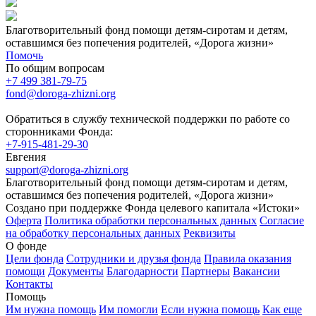
Благотворительный фонд помощи детям-сиротам и детям,
оставшимся без попечения родителей, «Дорога жизни»
Помочь
По общим вопросам
+7 499 381-79-75
fond@doroga-zhizni.org
Обратиться в службу технической поддержки по работе со
сторонниками Фонда:
+7-915-481-29-30
Евгения
support@doroga-zhizni.org
Благотворительный фонд помощи детям-сиротам и детям,
оставшимся без попечения родителей, «Дорога жизни»
Создано при поддержке Фонда целевого капитала «Истоки»
Оферта
Политика обработки персональных данных
Согласие
на обработку персональных данных
Реквизиты
О фонде
Цели фонда
Сотрудники и друзья фонда
Правила оказания
помощи
Документы
Благодарности
Партнеры
Вакансии
Контакты
Помощь
Им нужна помощь
Им помогли
Если нужна помощь
Как еще