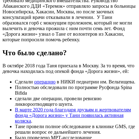
требовало медицинского вмешательства. Руководство
Абаканского ДДИ «Теремок» отправляло запросы в больницы
Новосибирска, Хакасии, Москвы, но после заочных
консультаций врачи отказывали в лечении.
У Тани
образовался горб с мокнущим пролежнем, который не могли
вылечить и девочка прожила с ним почти семь лет. Фонд
«Дорога жизни» узнал о Тане от волонтеров из Хакасии,
которые попросили помочь ребенку.
Что было сделано?
В октябре 2018 года Таня приехала в Москву. За то время, что
девочка находилась под опекой фонда «Дорога жизни», ей:
Сделали
операцию
в НИКИ педиатрии им. Вельтищева.
Полностью обследовали по программе Русфонда Spina
Bifida
сделали две операции, провели ревизию
ликвороотводящего шунта.
В марте 2020 года благодаря друзьям и жертвователям
фонда «Дорога жизни» у Тани появилась активная
коляска
.
Тане провели полное обследование в клинике GMS, где
решали вопрос ее дальнейшего лечения.
Было проведено МРТ-исследование