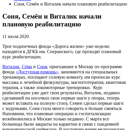
Соня, Семён и Виталик начали плановую реабилитацию
Соня, Семён и Виталик начали
плановую реабилитацию
11 июля 2020
Трое подопечных фонда «Дорога жизни» уже неделю
находятся в ДГКБ им. Сперанского, где проходят плановый
курс реабилитации.
Виталик
,
Сёма
и
Соня
, приехавшие в Москву по программе
фонда
«Доступная помощь»
, занимаются на специальных
тренажерах, посещают солевую комнату, им прописан курс
массажа и лечебной физкультуры, магнитотерапия, квантовая
терапия, а также локомоторные тренировки.
Курс
реабилитации уже дает свои результаты, Виталик, недавно
сделавший на носочках свои первые шаги у опоры, теперь
может вставать на полную стопу, Семен сделал первые шаги
с ходунками, Соня стала много говорить и больше смеяться.
Напомним, что плановые операции и госпитализации
возобновились в Москве только недавно. С марта все
больницы были закрыты на карантин в связи с пандемией
коронавирусной инфекции. В настоящее время медицинские