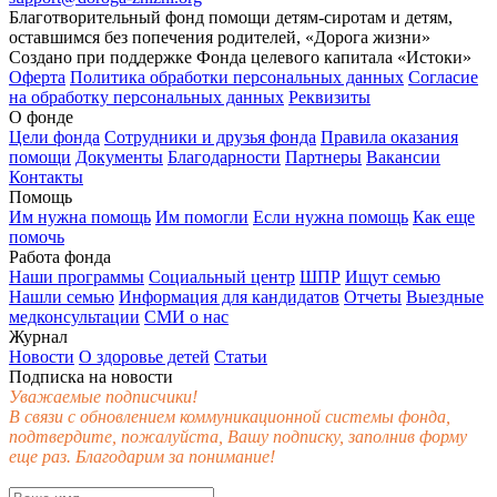
Благотворительный фонд помощи детям-сиротам и детям,
оставшимся без попечения родителей, «Дорога жизни»
Создано при поддержке Фонда целевого капитала «Истоки»
Оферта
Политика обработки персональных данных
Согласие
на обработку персональных данных
Реквизиты
О фонде
Цели фонда
Сотрудники и друзья фонда
Правила оказания
помощи
Документы
Благодарности
Партнеры
Вакансии
Контакты
Помощь
Им нужна помощь
Им помогли
Если нужна помощь
Как еще
помочь
Работа фонда
Наши программы
Социальный центр
ШПР
Ищут семью
Нашли семью
Информация для кандидатов
Отчеты
Выездные
медконсультации
СМИ о нас
Журнал
Новости
О здоровье детей
Статьи
Подписка на новости
Уважаемые подписчики!
В связи с обновлением коммуникационной системы фонда,
подтвердите, пожалуйста, Вашу подписку, заполнив форму
еще раз. Благодарим за понимание!