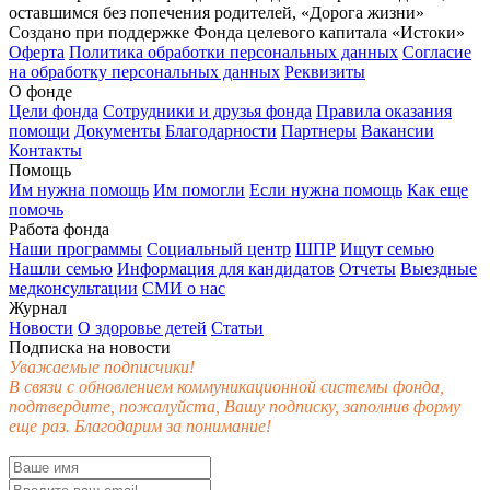
оставшимся без попечения родителей, «Дорога жизни»
Создано при поддержке Фонда целевого капитала «Истоки»
Оферта
Политика обработки персональных данных
Согласие
на обработку персональных данных
Реквизиты
О фонде
Цели фонда
Сотрудники и друзья фонда
Правила оказания
помощи
Документы
Благодарности
Партнеры
Вакансии
Контакты
Помощь
Им нужна помощь
Им помогли
Если нужна помощь
Как еще
помочь
Работа фонда
Наши программы
Социальный центр
ШПР
Ищут семью
Нашли семью
Информация для кандидатов
Отчеты
Выездные
медконсультации
СМИ о нас
Журнал
Новости
О здоровье детей
Статьи
Подписка на новости
Уважаемые подписчики!
В связи с обновлением коммуникационной системы фонда,
подтвердите, пожалуйста, Вашу подписку, заполнив форму
еще раз. Благодарим за понимание!