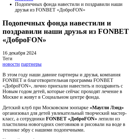
Подопечных фонда навестили и поздравили наши
друзья из FONBET «ДоброFON»
Подопечных фонда навестили и
поздравили наши друзья из FONBET
«ДоброFON»
16 декабря 2024
Теги
новости
партнеры
В этом году наши давние партнеры и друзья, компания
FONBET и благотворительная программа FONBET
«ДоброFON», лично приехали навестить и поздравить с
Новым годом детей, которые сейчас проходят лечение в
Москве и живут в Социальном центре фонда.
Детский клуб при Московском зоопарке
«Маугли Лэнд»
организовал для детей увлекательный творческий мастер-
класс, а сотрудники
FONBET «ДоброFON»
лепили из
пластилина новогодних снеговиков и рисовали на воде в
технике эбру с нашими подопечными.