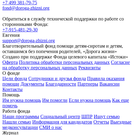
+7 499 381-79-75
fond@doroga-zhizni.org
Обратиться в службу технической поддержки по работе со
сторонниками Фонда:
+7-915-481-29-30
Евгения
support@doroga-zhizni.org
Благотворительный фонд помощи детям-сиротам и детям,
оставшимся без попечения родителей, «Дорога жизни»
Создано при поддержке Фонда целевого капитала «Истоки»
Оферта
Политика обработки персональных данных
Согласие
на обработку персональных данных
Реквизиты
О фонде
Цели фонда
Сотрудники и друзья фонда
Правила оказания
помощи
Документы
Благодарности
Партнеры
Вакансии
Контакты
Помощь
Им нужна помощь
Им помогли
Если нужна помощь
Как еще
помочь
Работа фонда
Наши программы
Социальный центр
ШПР
Ищут семью
Нашли семью
Информация для кандидатов
Отчеты
Выездные
медконсультации
СМИ о нас
Журнал