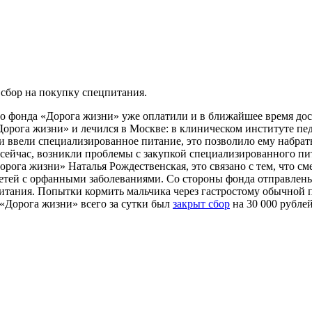
 сбор на покупку спецпитания.
 фонда «Дорога жизни» уже оплатили и в ближайшее время дос
«Дорога жизни» и лечился в Москве: в клиническом институте п
 ввели специализированное питание, это позволило ему набрать 
т сейчас, возникли проблемы с закупкой специализированного пи
орога жизни» Наталья Рождественская, это связано с тем, что см
етей с орфанными заболеваниями. Со стороны фонда отправлены
тания. Попытки кормить мальчика через гастростому обычной пр
 «Дорога жизни» всего за сутки был
закрыт сбор
на 30 000 рублей