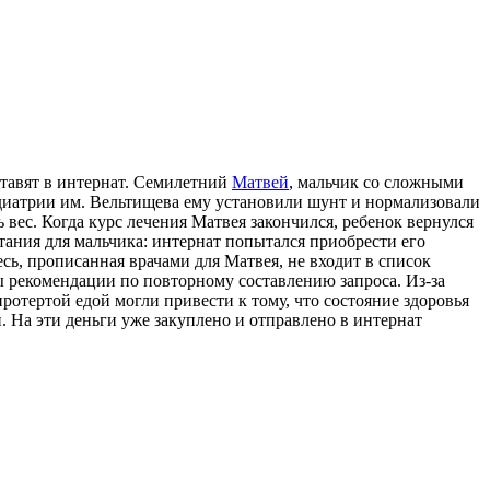
тавят в интернат. Семилетний
Матвей
, мальчик со сложными
едиатрии им. Вельтищева ему установили шунт и нормализовали
вес. Когда курс лечения Матвея закончился, ребенок вернулся
тания для мальчика: интернат попытался приобрести его
есь, прописанная врачами для Матвея, не входит в список
 рекомендации по повторному составлению запроса. Из-за
отертой едой могли привести к тому, что состояние здоровья
. На эти деньги уже закуплено и отправлено в интернат