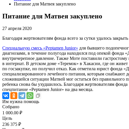
Питание для Матвея закуплено
Питание для Матвея закуплено
27 апреля 2020
Благодаря жертвователям фонда всего за сутки удалось закрыть
Специальную смесь «Peptamen Junior»
для бывшего подопечного
диагнозами, в течение полугода находился под опекой фонда 
внутричерепное давление. Также Моте поставили гастростому и
в интернат. В детском доме «Теремок» в Хакасии, где он живе
по госзакупке, но получил отказ. Как отметила юрист фонда «Д
специализированного лечебного питания, которым снабжают д
сложившейся ситуации Матвей мог остаться без правильного пи
ребенка снова бы ухудшилось. Благодаря жертвователям фонда
спецпитание «Peptamen Junior» на два месяца.
Им нужна помощь
Собрано
1 000.00 ₽
Цель
236 375 ₽