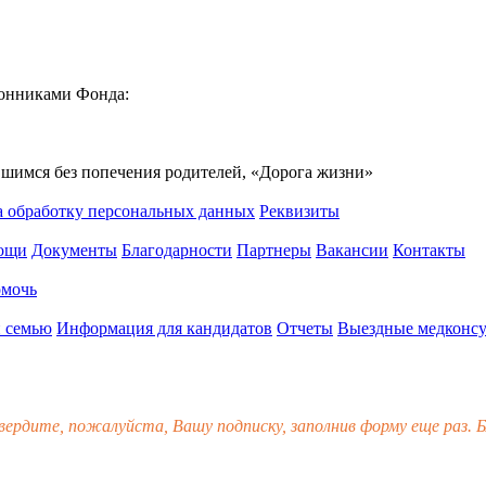
ронниками Фонда:
вшимся без попечения родителей, «Дорога жизни»
а обработку персональных данных
Реквизиты
мощи
Документы
Благодарности
Партнеры
Вакансии
Контакты
омочь
 семью
Информация для кандидатов
Отчеты
Выездные медконсу
вердите, пожалуйста, Вашу подписку, заполнив форму еще раз. Б