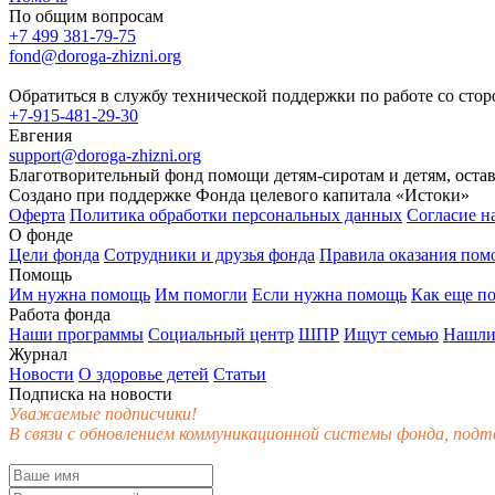
По общим вопросам
+7 499 381-79-75
fond@doroga-zhizni.org
Обратиться в службу технической поддержки по работе со сто
+7-915-481-29-30
Евгения
support@doroga-zhizni.org
Благотворительный фонд помощи детям-сиротам и детям, оста
Создано при поддержке Фонда целевого капитала «Истоки»
Оферта
Политика обработки персональных данных
Согласие н
О фонде
Цели фонда
Сотрудники и друзья фонда
Правила оказания по
Помощь
Им нужна помощь
Им помогли
Если нужна помощь
Как еще п
Работа фонда
Наши программы
Социальный центр
ШПР
Ищут семью
Нашли
Журнал
Новости
О здоровье детей
Статьи
Подписка на новости
Уважаемые подписчики!
В связи с обновлением коммуникационной системы фонда, подт