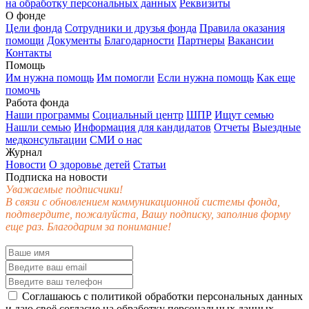
на обработку персональных данных
Реквизиты
О фонде
Цели фонда
Сотрудники и друзья фонда
Правила оказания
помощи
Документы
Благодарности
Партнеры
Вакансии
Контакты
Помощь
Им нужна помощь
Им помогли
Если нужна помощь
Как еще
помочь
Работа фонда
Наши программы
Социальный центр
ШПР
Ищут семью
Нашли семью
Информация для кандидатов
Отчеты
Выездные
медконсультации
СМИ о нас
Журнал
Новости
О здоровье детей
Статьи
Подписка на новости
Уважаемые подписчики!
В связи с обновлением коммуникационной системы фонда,
подтвердите, пожалуйста, Вашу подписку, заполнив форму
еще раз. Благодарим за понимание!
Соглашаюсь с
политикой обработки персональных данных
и даю своё
согласие
на обработку персональных данных