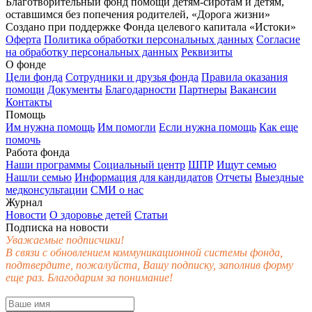
Благотворительный фонд помощи детям-сиротам и детям,
оставшимся без попечения родителей, «Дорога жизни»
Создано при поддержке Фонда целевого капитала «Истоки»
Оферта
Политика обработки персональных данных
Согласие
на обработку персональных данных
Реквизиты
О фонде
Цели фонда
Сотрудники и друзья фонда
Правила оказания
помощи
Документы
Благодарности
Партнеры
Вакансии
Контакты
Помощь
Им нужна помощь
Им помогли
Если нужна помощь
Как еще
помочь
Работа фонда
Наши программы
Социальный центр
ШПР
Ищут семью
Нашли семью
Информация для кандидатов
Отчеты
Выездные
медконсультации
СМИ о нас
Журнал
Новости
О здоровье детей
Статьи
Подписка на новости
Уважаемые подписчики!
В связи с обновлением коммуникационной системы фонда,
подтвердите, пожалуйста, Вашу подписку, заполнив форму
еще раз. Благодарим за понимание!