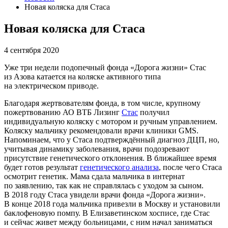
Новая коляска для Стаса
Новая коляска для Стаса
4 сентября 2020
Уже три недели подопечный фонда «Дорога жизни» Стас
из Азова катается на коляске активного типа
на электрическом приводе.
Благодаря жертвователям фонда, в том числе, крупному
пожертвованию АО ВТБ Лизинг
Стас
получил
индивидуальную коляску с мотором и ручным управлением.
Коляску мальчику рекомендовали врачи клиники GMS.
Напоминаем, что у Стаса подтверждённый диагноз ДЦП, но,
учитывая динамику заболевания, врачи подозревают
присутствие генетического отклонения. В ближайшее время
будет готов результат
генетического анализа
, после чего Стаса
осмотрит генетик. Мама сдала мальчика в интернат
по заявлению, так как не справлялась с уходом за сыном.
В 2018 году Стаса увидели врачи фонда «Дорога жизни».
В конце 2018 года мальчика привезли в Москву и установили
баклофеновую помпу. В Елизаветинском хосписе, где Стас
и сейчас живет между больницами, с ним начал заниматься