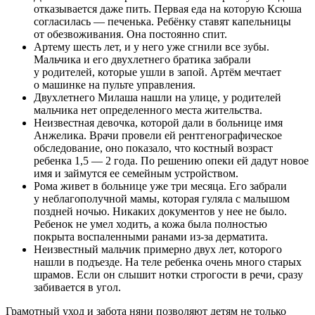
отказывается даже пить. Первая еда на которую Ксюша
согласилась — печенька. Ребёнку ставят капельницы
от обезвоживания. Она постоянно спит.
Артему шесть лет, и у него уже сгнили все зубы.
Мальчика и его двухлетнего братика забрали
у родителей, которые ушли в запой. Артём мечтает
о машинке на пульте управления.
Двухлетнего Милаша нашли на улице, у родителей
мальчика нет определенного места жительства.
Неизвестная девочка, которой дали в больнице имя
Анжелика. Врачи провели ей рентгенографическое
обследование, оно показало, что костный возраст
ребенка 1,5 — 2 года. По решению опеки ей дадут новое
имя и займутся ее семейным устройством.
Рома живет в больнице уже три месяца. Его забрали
у неблагополучной мамы, которая гуляла с малышом
поздней ночью. Никаких документов у нее не было.
Ребенок не умел ходить, а кожа была полностью
покрыта воспаленными ранами из-за дерматита.
Неизвестный мальчик примерно двух лет, которого
нашли в подъезде. На теле ребенка очень много старых
шрамов. Если он слышит нотки строгости в речи, сразу
забивается в угол.
Грамотный уход и забота няни позволяют детям не только