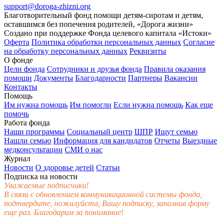
support@doroga-zhizni.org
Благотворительный фонд помощи детям-сиротам и детям,
оставшимся без попечения родителей, «Дорога жизни»
Создано при поддержке Фонда целевого капитала «Истоки»
Оферта
Политика обработки персональных данных
Согласие
на обработку персональных данных
Реквизиты
О фонде
Цели фонда
Сотрудники и друзья фонда
Правила оказания
помощи
Документы
Благодарности
Партнеры
Вакансии
Контакты
Помощь
Им нужна помощь
Им помогли
Если нужна помощь
Как еще
помочь
Работа фонда
Наши программы
Социальный центр
ШПР
Ищут семью
Нашли семью
Информация для кандидатов
Отчеты
Выездные
медконсультации
СМИ о нас
Журнал
Новости
О здоровье детей
Статьи
Подписка на новости
Уважаемые подписчики!
В связи с обновлением коммуникационной системы фонда,
подтвердите, пожалуйста, Вашу подписку, заполнив форму
еще раз. Благодарим за понимание!