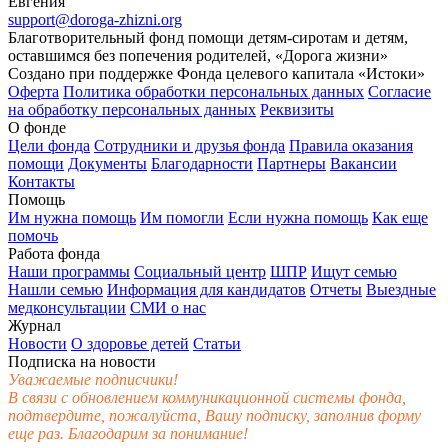
Евгения
support@doroga-zhizni.org
Благотворительный фонд помощи детям-сиротам и детям,
оставшимся без попечения родителей, «Дорога жизни»
Создано при поддержке Фонда целевого капитала «Истоки»
Оферта
Политика обработки персональных данных
Согласие
на обработку персональных данных
Реквизиты
О фонде
Цели фонда
Сотрудники и друзья фонда
Правила оказания
помощи
Документы
Благодарности
Партнеры
Вакансии
Контакты
Помощь
Им нужна помощь
Им помогли
Если нужна помощь
Как еще
помочь
Работа фонда
Наши программы
Социальный центр
ШПР
Ищут семью
Нашли семью
Информация для кандидатов
Отчеты
Выездные
медконсультации
СМИ о нас
Журнал
Новости
О здоровье детей
Статьи
Подписка на новости
Уважаемые подписчики!
В связи с обновлением коммуникационной системы фонда,
подтвердите, пожалуйста, Вашу подписку, заполнив форму
еще раз. Благодарим за понимание!