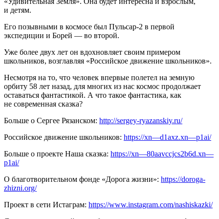
«Удивительная Земля». Она будет интересна и взрослым,
и детям.
Его позывными в космосе был Пульсар-2 в первой
экспедиции и Борей — во второй.
Уже более двух лет он вдохновляет своим примером
школьников, возглавляя «Российское движение школьников».
Несмотря на то, что человек впервые полетел на земную
орбиту 58 лет назад, для многих из нас космос продолжает
оставаться фантастикой. А что такое фантастика, как
не современная сказка?
Больше о Сергее Рязанском:
http://sergey-ryazanskiy.ru/
Российское движение школьников:
https://xn—d1axz.xn—p1ai/
Больше о проекте Наша сказка:
https://xn—80aavccjcs2b6d.xn—
p1ai/
О благотворительном фонде «Дорога жизни»:
https://doroga-
zhizni.org/
Проект в сети Истаграм:
https://www.instagram.com/nashiskazki/