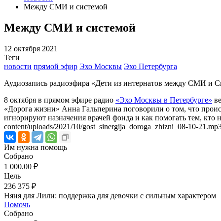
Между СМИ и системой
Между СМИ и системой
12 октября 2021
Теги
новости
прямой эфир
Эхо Москвы
Эхо Петербурга
Аудиозапись радиоэфира «Дети из интернатов между СМИ и Сист
8 октября в прямом эфире радио
«Эхо Москвы в Петербурге»
ве
«Дорога жизни» Анна Гальперина поговорили о том, что происх
игнорируют назначения врачей фонда и как помогать тем, кто ни
content/uploads/2021/10/gost_sinergija_doroga_zhizni_08-10-21.mp3
Им нужна помощь
Собрано
1 000.00 ₽
Цель
236 375 ₽
Няня для Лили: поддержка для девочки с сильным характером
Помочь
Собрано