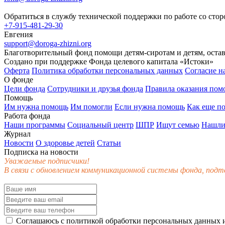
Обратиться в службу технической поддержки по работе со сто
+7-915-481-29-30
Евгения
support@doroga-zhizni.org
Благотворительный фонд помощи детям-сиротам и детям, оста
Создано при поддержке Фонда целевого капитала «Истоки»
Оферта
Политика обработки персональных данных
Согласие н
О фонде
Цели фонда
Сотрудники и друзья фонда
Правила оказания по
Помощь
Им нужна помощь
Им помогли
Если нужна помощь
Как еще п
Работа фонда
Наши программы
Социальный центр
ШПР
Ищут семью
Нашли
Журнал
Новости
О здоровье детей
Статьи
Подписка на новости
Уважаемые подписчики!
В связи с обновлением коммуникационной системы фонда, подт
Соглашаюсь с
политикой обработки персональных данных
и