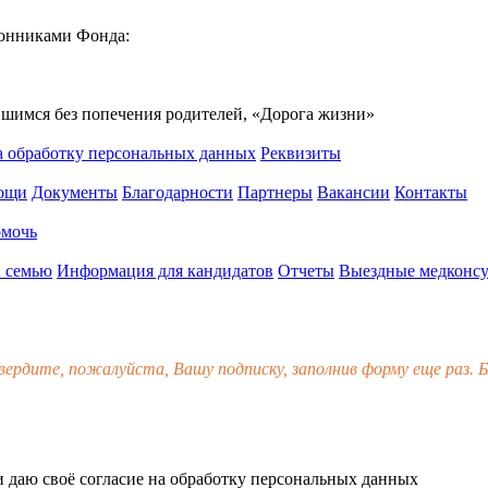
ронниками Фонда:
вшимся без попечения родителей, «Дорога жизни»
а обработку персональных данных
Реквизиты
мощи
Документы
Благодарности
Партнеры
Вакансии
Контакты
омочь
 семью
Информация для кандидатов
Отчеты
Выездные медконсу
вердите, пожалуйста, Вашу подписку, заполнив форму еще раз. Б
 даю своё
согласие
на обработку персональных данных