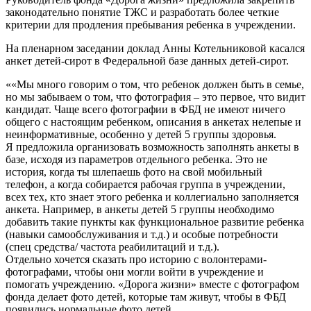
законодательно понятие ТЖС и разработать более четкие
критерии для продления пребывания ребенка в учреждении.
На пленарном заседании доклад Анны Котельниковой касался
анкет детей-сирот в Федеральной базе данных детей-сирот.
««Мы много говорим о том, что ребенок должен быть в семье,
но мы забываем о том, что фотография – это первое, что видит
кандидат. Чаще всего фотографии в ФБД не имеют ничего
общего с настоящим ребенком, описания в анкетах нелепые и
неинформативные, особенно у детей 5 группы здоровья.
Я предложила организовать возможность заполнять анкеты в
базе, исходя из параметров отдельного ребенка. Это не
история, когда ты шлепаешь фото на свой мобильный
телефон, а когда собирается рабочая группа в учреждении,
всех тех, кто знает этого ребенка и коллегиально заполняется
анкета. Например, в анкеты детей 5 группы необходимо
добавить такие пункты как функциональное развитие ребенка
(навыки самообслуживания и т.д.) и особые потребности
(спец средства/ частота реабилитаций и т.д.).
Отдельно хочется сказать про историю с волонтерами-
фотографами, чтобы они могли войти в учреждение и
помогать учреждению. «Дорога жизни» вместе с фотографом
фонда делает фото детей, которые там живут, чтобы в ФБД
появились нормальные фото детей.