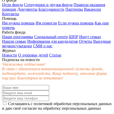
О фонде
Цели фонда
Сотрудники и друзья фонда
Правила оказания
помощи
Документы
Благодарности
Партнеры
Вакансии
Контакты
Помощь
Им нужна помощь
Им помогли
Если нужна помощь
Как еще
помочь
Работа фонда
Наши программы
Социальный центр
ШПР
Ищут семью
Нашли семью
Информация для кандидатов
Отчеты
Выездные
медконсультации
СМИ о нас
Журнал
Новости
О здоровье детей
Статьи
Подписка на новости
Уважаемые подписчики!
В связи с обновлением коммуникационной системы фонда,
подтвердите, пожалуйста, Вашу подписку, заполнив форму
еще раз. Благодарим за понимание!
Соглашаюсь с
политикой обработки персональных данных
и даю своё
согласие
на обработку персональных данных