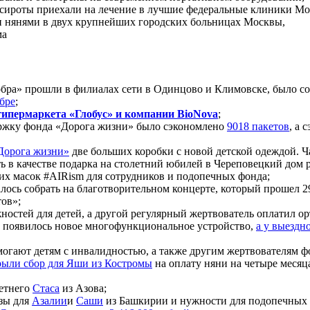
сироты приехали на лечение в лучшие федеральные клиники Мо
 нянями в двух крупнейших городских больницах Москвы,
ма
обра» прошли в филиалах сети в Одинцово и Климовске, было с
бре
;
 гипермаркета «Глобус» и компании BioNova
;
ржку фонда «Дорога жизни» было сэкономлено
9018 пакетов
, а 
«Дорога жизни»
две больших коробки с новой детской одеждой. Ч
ь в качестве подарка на столетний юбилей в Череповецкий дом 
х масок #AIRism для сотрудников и подопечных фонда;
лось собрать на благотворительном концерте, который прошел 2
ов»;
ностей для детей, а другой регулярный жертвователь оплатил о
а появилось новое многофункциональное устройство,
а у выездн
могают детям с инвалидностью, а также другим жертвователям 
рыли сбор для Яши из Костромы
на оплату няни на четыре месяц
летнего
Стаса
из Азова;
езы для
Азалии
и
Саши
из Башкирии и нужности для подопечных 