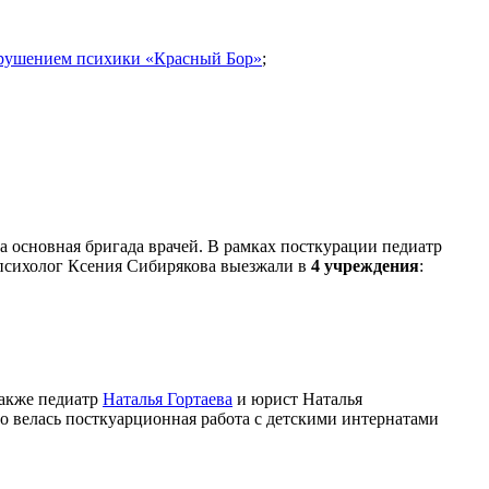
арушением психики «Красный Бор»
;
 основная бригада врачей. В рамках посткурации педиатр
психолог Ксения Сибирякова выезжали в
4 учреждения
:
Также педиатр
Наталья Гортаева
и юрист Наталья
о велась посткуарционная работа с детскими интернатами