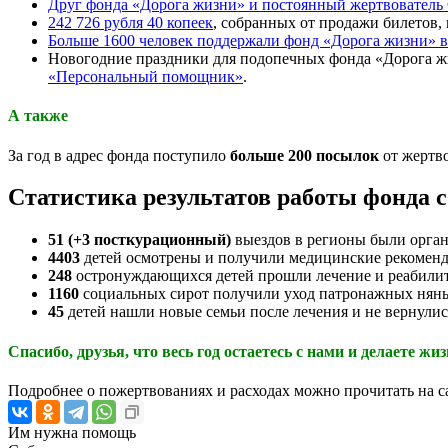
Друг фонда «Дорога жизни» и постоянный жертвователь 
242 726 рубля 40 копеек
, собранных от продажи билетов,
Больше 1600 человек поддержали фонд «Дорога жизни» 
Новогодние праздники для подопечных фонда «Дорога ж
«Персональный помощник»
.
А также
За год в адрес фонда поступило
больше 200 посылок
от жертво
Статистика результатов работы фонда с 1
51 (+3 посткурационный)
выездов в регионы были орга
4403
детей осмотрены и получили медицинские рекоменд
248
остронуждающихся детей прошли лечение и реабили
1160
социальных сирот получили уход патронажных нянь
45
детей нашли новые семьи после лечения и не вернулис
Спасибо, друзья, что весь год остаетесь с нами и делаете ж
Подробнее о пожертвованиях и расходах можно прочитать на са
Им нужна помощь