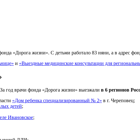
онда «Дорога жизни». С детьми работало 83 няни, а в адрес фо
ьнице»
и
«Выездные медицинские консультации для региональны
»
За год врачи фонда «Дорога жизни» выезжали
в 6 регионов Рос
ласти
«Дом ребенка специализированный № 2»
в г. Череповец;
алых детей
;
селе Ивановское
;
 бывший ДДИ;