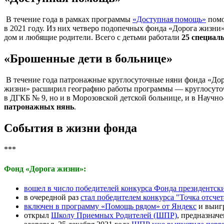
В течение года в рамках программы
«Доступная помощь»
помо
в 2021 году. Из них четверо подопечных фонда «Дорога жизн
дом и любящие родители. Всего с детьми работали
25 специал
«Брошенные дети в больнице»
В течение года патронажные круглосуточные няни фонда «Дор
жизни» расширил географию работы программы — круглосуто
в ДГКБ № 9, но и в Морозовской детской больнице, и в Научно
патронажных нянь
.
События в жизни фонда
***
Фонд «Дорога жизни»:
вошел в число победителей конкурса Фонда президентск
в очередной раз
стал победителем конкурса "Точка отсчет
включен в программу «Помощь рядом» от Яндекс
и выиг
открыл
Школу Приемных Родителей (ШПР)
, предназнач