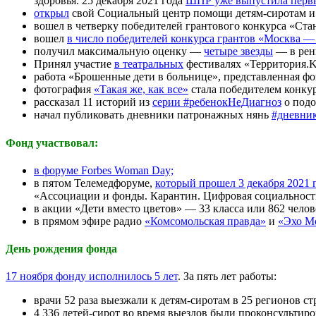
здоровья. 25 декабря 2021 года
ШПР уже выпустила первы
открыл
свой Социальный центр помощи детям-сиротам и 
вошел в четверку победителей грантового конкурса «Ста
вошел
в число победителей конкурса грантов «Москва —
получил максимальную оценку —
четыре звезды
— в рен
Принял участие
в театральных
фестивалях «Территория.K
работа «Брошенные дети в больнице», представленная ф
фотография
«Такая же, как все»
стала победителем конку
рассказал 11 историй из
серии #ребенокНеДиагноз
о подо
начал публиковать дневники патронажных нянь
#дневни
Фонд участвовал:
в форуме Forbes Woman Day;
в пятом Телемедфоруме,
который прошел 3 декабря 2021 
«Ассоциации и фонды. Карантин. Цифровая социальность
в акции «Дети вместо цветов» — 33 класса или 862 чело
в прямом эфире радио
«Комсомольская правда»
и
«Эхо М
День рождения фонда
17 ноября фонду исполнилось 5 лет
. За пять лет работы:
врачи 52 раза выезжали к детям-сиротам в 25 регионов ст
4 336 детей-сирот во время выездов были проконсульти