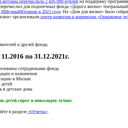
Светлана перечислила 2 416 000 рублей
на поддержку программы
 перечислил для подопечных фонда «Дорога жизни» театральный
в #ЩедрыйВторник в 2021 году
. На «Дом для жизни» было собран
изни» организовали
центр развития и коррекции «Оранжевое де
вателей и друзей фонда.
1.2016 по 31.12.2021г.
низованы сотрудниками фонда
ации и назначения
тацию в Москве
 детей
ь в детские дома
изнь детей-сирот и инвалидов лучше.
йте в разделе
«Отчеты»
.