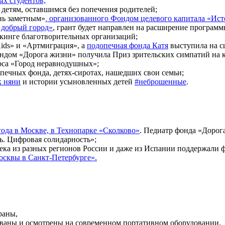
х студентов;
детям, оставшимся без попечения родителей;
нь заметным»
,
организованного Фондом целевого капитала «Исток
 добрый город»
, грант будет направлен на расширение програм
кинге благотворительных организаций;
ids» и «Артмиграция», а
подопечная фонда Катя
выступила на сц
ондом «Дорога жизни» получила Приз зрительских симпатий на 
рса «Город неравнодушных»;
печных фонда, детях-сиротах, нашедших свои семьи;
к няни
и истории усыновленных детей
#неброшенные
.
года в Москве, в Технопарке «Сколково»
. Педиатр фонда «Дорог
. Цифровая солидарность»;
века из разных регионов России и даже из Испании поддержали 
осквы в Санкт-Петербурге».
раны,
рованы и осмотрены на современном портативном оборудовании,