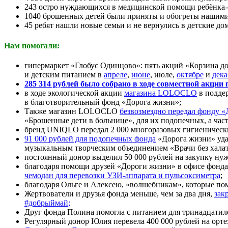
243 остро нуждающихся в медицинской помощи ребёнка-
1040 брошенных детей были приняты и обогреты нашими
45 ребят нашли новые семьи и не вернулись в детские до
Нам помогали:
гипермаркет «Глобус Одинцово»: пять акций «Корзина д
и детским питанием в
апреле
,
июне
, июле,
октябре
и
дека
285 314 рублей было собрано в ходе совместной акции
в ходе экологической акции
магазина LOLOCLO
в подде
в благотворительный фонд «Дорога жизни»;
Также магазин LOLOCLO
безвозмездно передал фонду 
«Брошенные дети в больнице», для их подопечных, а част
бренд UNIQLO передал 2 000 многоразовых гигиенически
91 000 рублей для подопечных фонда
«Дорога жизни» уда
музыкальным творческим объединением «Врачи без халат
постоянный донор выделил 50 000 рублей на закупку нуж
благодаря помощи друзей «Дороги жизни» в офисе фонд
чемодан для перевозки УЗИ-аппарата и пульсоксиметра
;
благодаря Ольге и Алексею, «волшебникам», которые по
Жертвователи и друзья фонда меньше, чем за два дня,
зак
#добрыймай;
Друг фонда Полина помогла с питанием для тринадцати
Регулярный донор Юлия перевела 400 000 рублей на орт