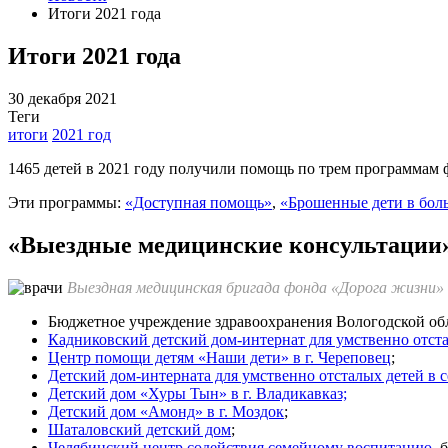
Итоги 2021 года
Итоги 2021 года
30 декабря 2021
Теги
итоги
2021 год
1465 детей в 2021 году получили помощь по трем программам ф
Эти программы:
«Доступная помощь»
,
«Брошенные дети в бол
«Выездные медицинские консультации
Выездная медицинская бригада фонда «Дорога жизни»
Бюджетное учреждение здравоохранения Вологодской об
Кадниковский детский дом-интернат для умственно отст
Центр помощи детям «Наши дети» в г. Череповец
;
Детский дом-интерната для умственно отсталых детей в 
Детский дом «Хуры Тын» в г. Владикавказ;
Детский дом «Амонд» в г. Моздок
;
Шаталовский детский дом
;
Челябинский центр содействия семейному воспитанию
,