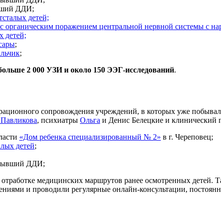
вший ДДИ;
тсталых детей;
 с органическим поражением центральной нервной системы с н
х детей;
сары
;
альчик
;
больше 2 000 УЗИ и около 150 ЭЭГ-исследований
.
рационного сопровождения учреждений, в которых уже побывала
 Павликова
, психиатры
Ольга
и Денис Белецкие и клинический 
ласти
«Дом ребенка специализированный № 2»
в г. Череповец;
алых детей
;
 бывший ДДИ;
 отработке медицинских маршрутов ранее осмотренных детей. 
ениями и проводили регулярные онлайн-консультации, постоянн