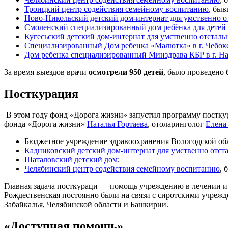
Троицкий центр содействия семейному воспитанию
, бы
Ново-Никольский детский дом-интернат для умственно о
Смоленский специализированный дом ребёнка для детей
Кугесьский детский дом-интернат для умственно отсталы
Специализированный Дом ребенка «Малютка» в г. Чебок
Дом ребенка специализированный Минздрава КБР в г. Н
За время выездов врачи
осмотрели 950 детей
, было проведено
Посткурация
В этом году фонд «Дорога жизни» запустил программу постку
фонда «Дорога жизни»
Наталья Гортаева
, отоларинголог
Елена
Бюджетное учреждение здравоохранения Вологодской об
Кадниковский детский дом-интернат для умственно отст
Шаталовский детский дом
;
Челябинский центр содействия семейному воспитанию
,
Главная задача посткураци — помощь учреждению в лечении и
Рождественская постоянно были на связи с сиротскими учрежд
Забайкалья, Челябинской области и Башкирии.
«Доступная помощь»