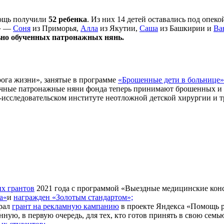
щь получили
52 ребенка
. Из них 14 детей оставались под опек
и» —
Соня
из Приморья,
Алла
из Якутии,
Саша
из Башкирии и
Ва
ьно обученных патронажных нянь.
ога жизни», занятые в программе
«Брошенные дети в больнице»
чные патронажные няни фонда теперь принимают брошенных и 
-исследовательском институте неотложной детской хирургии и т
их грантов
2021 года с программой «Выездные медицинские конс
а«
и
награжден «Золотым стандартом»;
рал
грант на рекламную кампанию
в проекте Яндекса «Помощь 
енную, в первую очередь, для тех, кто готов принять в свою се