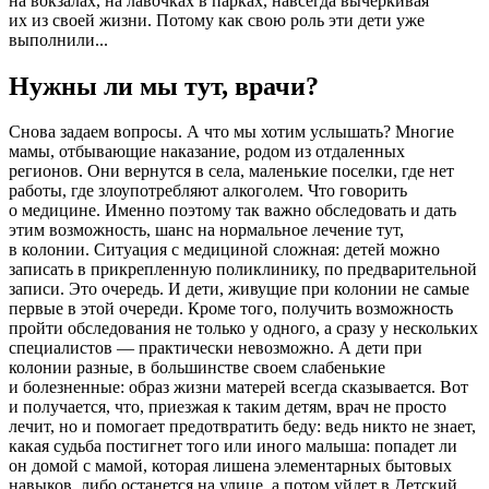
на вокзалах, на лавочках в парках, навсегда вычеркивая
их из своей жизни. Потому как свою роль эти дети уже
выполнили...
Нужны ли мы тут, врачи?
Снова задаем вопросы. А что мы хотим услышать? Многие
мамы, отбывающие наказание, родом из отдаленных
регионов. Они вернутся в села, маленькие поселки, где нет
работы, где злоупотребляют алкоголем. Что говорить
о медицине. Именно поэтому так важно обследовать и дать
этим возможность, шанс на нормальное лечение тут,
в колонии. Ситуация с медициной сложная: детей можно
записать в прикрепленную поликлинику, по предварительной
записи. Это очередь. И дети, живущие при колонии не самые
первые в этой очереди. Кроме того, получить возможность
пройти обследования не только у одного, а сразу у нескольких
специалистов — практически невозможно. А дети при
колонии разные, в большинстве своем слабенькие
и болезненные: образ жизни матерей всегда сказывается. Вот
и получается, что, приезжая к таким детям, врач не просто
лечит, но и помогает предотвратить беду: ведь никто не знает,
какая судьба постигнет того или иного малыша: попадет ли
он домой с мамой, которая лишена элементарных бытовых
навыков, либо останется на улице, а потом уйдет в Детский