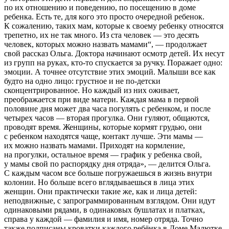
по их отношению и поведению, по посещению в доме
ребенка. Есть те, для кого это просто очередной ребенок.
К сожалению, таких мам, которые к своему ребенку относятся
трепетно, их не так много. Из ста человек — это десять
человек, которых можно назвать мамами“, — продолжает
свой рассказ Ольга. Доктора начинают осмотр детей. Их несут
из групп на руках, кто-то спускается за ручку. Поражает одно:
эмоции. А точнее отсутствие этих эмоций. Малыши все как
будто на одно лицо: грустное и не по-детски
сконцентрированное. Но каждый из них оживает,
преображается при виде матери. Каждая мама в первой
половине дня может два часа погулять с ребенком, и после
четырех часов — вторая прогулка. Они гуляют, общаются,
проводят время. Женщины, которые кормят грудью, они
с ребенком находятся чаще, контакт лучше. Эти мамы —
их можно назвать мамами. Приходят на кормление,
на прогулки, остальное время — график у ребенка свой,
у мамы свой по распорядку дня отряда», — делится Ольга.
С каждым часом все больше погружаешься в жизнь внутри
колонии. Но больше всего вглядываешься в лица этих
женщин. Они практически такие же, как и лица детей:
неподвижные, с запрограммированным взглядом. Они идут
одинаковыми рядами, в одинаковых бушлатах и платках,
справа у каждой — фамилия и имя, номер отряда. Точно
также подписаны кроватки каждого ребёнка в Доме Малютке,