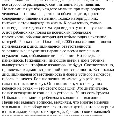
все строго по распорядку: сон, питание, игры, занятия.
Но вспоминая улыбку каждого малыша при виде родного
человека — понимаешь, что они обычные дети, просто
совершенно лишенные жизни. Только матери для них —
ниточка к этой надежде на жизнь. К сожалению, только
не всегда в этих детях их матери видят эту ниточку спасения.
А вот ребёнок как повод ко всяческим поблажкам —
практически обычная история для отбывающих наказание
матерей. Рассказывает Ольга: «До 2005 года женщины могли
привлекаться к дисциплинарной ответственности
за различные нарушения наравне со всеми остальными
осужденными, отбывающими в колонии. Но теперь все
изменилось. И женщины, имеющие детей в доме ребенка,
выдворяться в штрафные изоляторы не будут. Соответственно,
привлечься к административной ответственности. Есть только
дисциплинарная ответственность в форме устного выговора
и больше ничего. Больше женщину, имеющую ребенка,
наказать никак не могут. Они понимают, что пока у них
ребенок на руках — это своего рода щит. Это диетпитание,
не все осужденные социально устроены. У них есть фрукты.
Отбывать наказание с ребенком в колонии — выгодно».
Начинаем задавать вопросы, выясняем, что многие мамочки,
что вышли на свободу оставляют своих детей, которые верили
в них и ждали каждого их прихода, бросают своих малышей