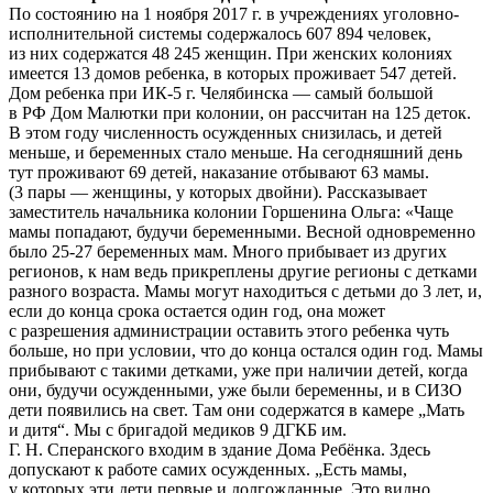
По состоянию на 1 ноября 2017 г. в учреждениях уголовно-
исполнительной системы содержалось 607 894 человек,
из них содержатся 48 245 женщин. При женских колониях
имеется 13 домов ребенка, в которых проживает 547 детей.
Дом ребенка при ИК-5 г. Челябинска — самый большой
в РФ Дом Малютки при колонии, он рассчитан на 125 деток.
В этом году численность осужденных снизилась, и детей
меньше, и беременных стало меньше. На сегодняшний день
тут проживают 69 детей, наказание отбывают 63 мамы.
(3 пары — женщины, у которых двойни). Рассказывает
заместитель начальника колонии Горшенина Ольга: «Чаще
мамы попадают, будучи беременными. Весной одновременно
было 25-27 беременных мам. Много прибывает из других
регионов, к нам ведь прикреплены другие регионы с детками
разного возраста. Мамы могут находиться с детьми до 3 лет, и,
если до конца срока остается один год, она может
с разрешения администрации оставить этого ребенка чуть
больше, но при условии, что до конца остался один год. Мамы
прибывают с такими детками, уже при наличии детей, когда
они, будучи осужденными, уже были беременны, и в СИЗО
дети появились на свет. Там они содержатся в камере „Мать
и дитя“. Мы с бригадой медиков 9 ДГКБ им.
Г. Н. Сперанского входим в здание Дома Ребёнка. Здесь
допускают к работе самих осужденных. „Есть мамы,
у которых эти дети первые и долгожданные. Это видно