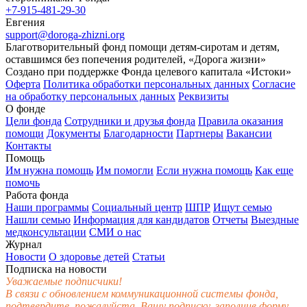
+7-915-481-29-30
Евгения
support@doroga-zhizni.org
Благотворительный фонд помощи детям-сиротам и детям,
оставшимся без попечения родителей, «Дорога жизни»
Создано при поддержке Фонда целевого капитала «Истоки»
Оферта
Политика обработки персональных данных
Согласие
на обработку персональных данных
Реквизиты
О фонде
Цели фонда
Сотрудники и друзья фонда
Правила оказания
помощи
Документы
Благодарности
Партнеры
Вакансии
Контакты
Помощь
Им нужна помощь
Им помогли
Если нужна помощь
Как еще
помочь
Работа фонда
Наши программы
Социальный центр
ШПР
Ищут семью
Нашли семью
Информация для кандидатов
Отчеты
Выездные
медконсультации
СМИ о нас
Журнал
Новости
О здоровье детей
Статьи
Подписка на новости
Уважаемые подписчики!
В связи с обновлением коммуникационной системы фонда,
подтвердите, пожалуйста, Вашу подписку, заполнив форму