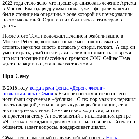
2022 года стало ясно, что проще организовать лечение Артема
в Москве. Благодаря друзьям фонда, уже в феврале мальчик
был в столице на операции, в ходе которой из почек удалили
несколько камней. Один из них был пять сантиметров в
длину.
После этого Тема продолжил лечение и реабилитацию в
Москве. Ребенок, который раньше мог только лежать и
стонать, научился сидеть, вставать у опоры, ползать. А еще он
умеет играть, улыбаться и даже заливисто хохотать во время
игр или посещения бассейна с тренером ЛФК. Сейчас Тёма
ждет операции по установке гастростомы.
Про Сёму
В 2018 году,
когда врачи фонда «Дорога жизни»
познакомились с Сёмой
в Екатериновском интернате, его
ноги были скручены в «бублики». С тех пор мальчик пережил
шесть операций, четырнадцать курсов реабилитации, стал
носить ортезы. Сейчас Сёма активно ходит сам, хотя и
опирается на стену. А после занятий в инклюзивном центре
«Я – есть» неожиданно для всех он начал говорить. Сейчас он
общается, задает вопросы, поддерживает диалог.
Сёма – очень ласковый и дружелюбный парень.
Но, к