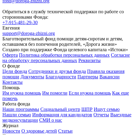
fond@doroga-zhizni.org
Обратиться в службу технической поддержки по работе со
сторонниками Фонда:
+7-915-481-29-30
Евгения
support@doroga-zhizni.org
Благотворительный фонд помощи детям-сиротам и детям,
оставшимся без попечения родителей, «Дорога жизни»
Создано при поддержке Фонда целевого капитала «Истоки»
Оферта
Политика обработки персональных данных
Согласие
на обработку персональных данных
Реквизиты
О фонде
Цели фонда
Сотрудники и друзья фонда
Правила оказания
помощи
Документы
Благодарности
Партнеры
Вакансии
Контакты
Помощь
Им нужна помощь
Им помогли
Если нужна помощь
Как еще
помочь
Работа фонда
Наши программы
Социальный центр
ШПР
Ищут семью
Нашли семью
Информация для кандидатов
Отчеты
Выездные
медконсультации
СМИ о нас
Журнал
Новости
О здоровье детей
Статьи