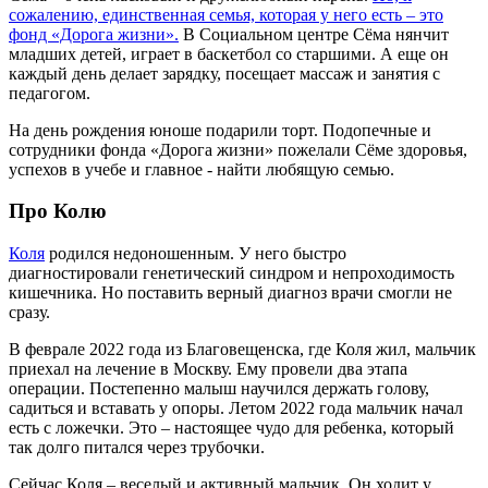
сожалению, единственная семья, которая у него есть – это
фонд «Дорога жизни».
В Социальном центре Сёма нянчит
младших детей, играет в баскетбол со старшими. А еще он
каждый день делает зарядку, посещает массаж и занятия с
педагогом.
На день рождения юноше подарили торт. Подопечные и
сотрудники фонда «Дорога жизни» пожелали Сёме здоровья,
успехов в учебе и главное - найти любящую семью.
Про Колю
Коля
родился недоношенным. У него быстро
диагностировали генетический синдром и непроходимость
кишечника. Но поставить верный диагноз врачи смогли не
сразу.
В феврале 2022 года из Благовещенска, где Коля жил, мальчик
приехал на лечение в Москву. Ему провели два этапа
операции. Постепенно малыш научился держать голову,
садиться и вставать у опоры. Летом 2022 года мальчик начал
есть с ложечки. Это – настоящее чудо для ребенка, который
так долго питался через трубочки.
Сейчас Коля – веселый и активный мальчик. Он ходит у