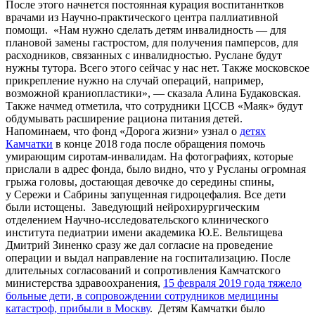
После этого начнется постоянная курация воспитаннтков
врачами из Научно-практического центра паллиативной
помощи.
«Нам нужно сделать детям инвалидность — для
плановой замены гастростом, для получения памперсов, для
расходников, связанных с инвалидностью. Руслане будут
нужны тутора. Всего этого сейчас у нас нет. Также московское
прикрепление нужно на случай операций, например,
возможной краниопластики», — сказала Алина Будаковская.
Также начмед отметила, что сотрудники ЦССВ «Маяк» будут
обдумывать расширение рациона питания детей.
Напоминаем, что фонд «Дорога жизни» узнал о
детях
Камчатки
в конце 2018 года после обращения помочь
умирающим сиротам-инвалидам. На фотографиях, которые
прислали в адрес фонда, было видно, что у Русланы огромная
грыжа головы, достающая девочке до середины спины,
у Сережи и Сабрины запущенная гидроцефалия. Все дети
были истощены.
Заведующий нейрохирургическим
отделением Научно-исследовательского клинического
института педиатрии имени академика Ю.Е. Вельтищева
Дмитрий Зиненко сразу же дал согласие на проведение
операции и выдал направление на госпитализацию. После
длительных согласований и сопротивления Камчатского
министерства здравоохранения,
15 февраля 2019 года тяжело
больные дети, в сопровождении сотрудников медицины
катастроф, прибыли в Москву
.
Детям Камчатки было