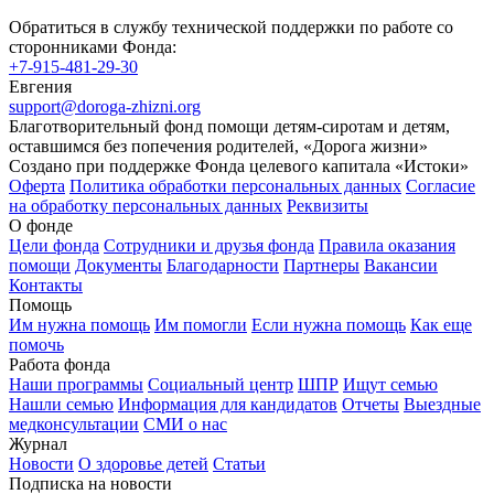
Обратиться в службу технической поддержки по работе со
сторонниками Фонда:
+7-915-481-29-30
Евгения
support@doroga-zhizni.org
Благотворительный фонд помощи детям-сиротам и детям,
оставшимся без попечения родителей, «Дорога жизни»
Создано при поддержке Фонда целевого капитала «Истоки»
Оферта
Политика обработки персональных данных
Согласие
на обработку персональных данных
Реквизиты
О фонде
Цели фонда
Сотрудники и друзья фонда
Правила оказания
помощи
Документы
Благодарности
Партнеры
Вакансии
Контакты
Помощь
Им нужна помощь
Им помогли
Если нужна помощь
Как еще
помочь
Работа фонда
Наши программы
Социальный центр
ШПР
Ищут семью
Нашли семью
Информация для кандидатов
Отчеты
Выездные
медконсультации
СМИ о нас
Журнал
Новости
О здоровье детей
Статьи
Подписка на новости