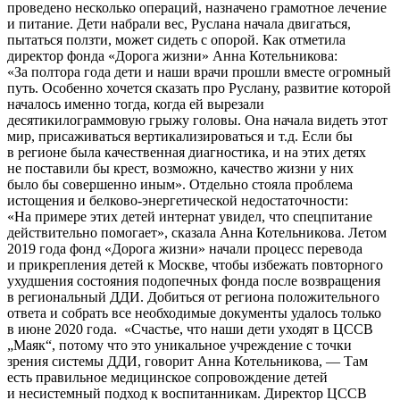
проведено несколько операций, назначено грамотное лечение
и питание. Дети набрали вес, Руслана начала двигаться,
пытаться ползти, может сидеть с опорой. Как отметила
директор фонда «Дорога жизни» Анна Котельникова:
«За полтора года дети и наши врачи прошли вместе огромный
путь. Особенно хочется сказать про Руслану, развитие которой
началось именно тогда, когда ей вырезали
десятикилограммовую грыжу головы. Она начала видеть этот
мир, присаживаться вертикализироваться и т.д. Если бы
в регионе была качественная диагностика, и на этих детях
не поставили бы крест, возможно, качество жизни у них
было бы совершенно иным». Отдельно стояла проблема
истощения и белково-энергетической недостаточности:
«На примере этих детей интернат увидел, что спецпитание
действительно помогает», сказала Анна Котельникова. Летом
2019 года фонд «Дорога жизни» начали процесс перевода
и прикрепления детей к Москве, чтобы избежать повторного
ухудшения состояния подопечных фонда после возвращения
в региональный ДДИ. Добиться от региона положительного
ответа и собрать все необходимые документы удалось только
в июне 2020 года.
«Счастье, что наши дети уходят в ЦССВ
„Маяк“, потому что это уникальное учреждение с точки
зрения системы ДДИ, говорит Анна Котельникова, — Там
есть правильное медицинское сопровождение детей
и несистемный подход к воспитанникам. Директор ЦССВ