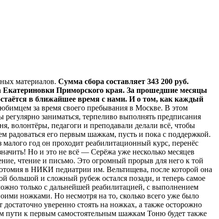
дных материалов.
Сумма сбора составляет 343 200 руб.
а Екатериновки Приморского края. За прошедшие месяцы
 остаётся в ближайшее время с нами. И о том, как каждый
юбимцем за время своего пребывания в Москве. В этом
бы регулярно заниматься, терпеливо выполнять предписания
ня, волонтёры, педагоги и преподавали делали всё, чтобы
ем радоваться его первым шажкам, пусть и пока с поддержкой.
ез малого год он проходит реабилитационный курс, перенёс
значить! Но и это не всё — Серёжа уже несколько месяцев
ние, чтение и письмо. Это огромный прорыв для него к той
отомия в НИКИ педиатрии им. Вельтищева, после которой она
кой большой и сложный рубеж остался позади, и теперь самое
зможно только с дальнейшей реабилитацией, с выполнением
воими ножками. Но несмотря на то, сколько всего уже было
т достаточно уверенно стоять на ножках, а также осторожно
том пути к первым самостоятельным шажкам Тоню будет также