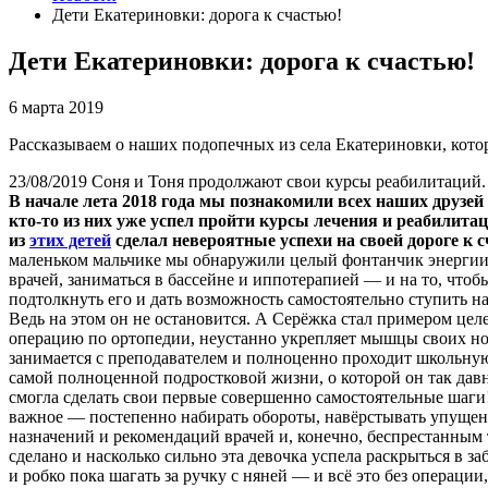
Дети Екатериновки: дорога к счастью!
Дети Екатериновки: дорога к счастью!
6 марта 2019
Рассказываем о наших подопечных из села Екатериновки, кото
23/08/2019 Соня и Тоня продолжают свои курсы реабилитаций.
В начале лета 2018 года мы познакомили всех наших друзе
кто-то из них уже успел пройти курсы лечения и реабилитаци
из
этих детей
сделал невероятные успехи на своей дороге к 
маленьком мальчике мы обнаружили целый фонтанчик энергии, 
врачей, заниматься в бассейне и иппотерапией — и на то, чтоб
подтолкнуть его и дать возможность самостоятельно ступить н
Ведь на этом он не остановится. А Серёжка стал примером цел
операцию по ортопедии, неустанно укрепляет мышцы своих ног,
занимается с преподавателем и полноценно проходит школьную
самой полноценной подростковой жизни, о которой он так дав
смогла сделать свои первые совершенно самостоятельные шаги
важное — постепенно набирать обороты, навёрстывать упущенн
назначений и рекомендаций врачей и, конечно, беспрестанным
сделано и насколько сильно эта девочка успела раскрыться в з
и робко пока шагать за ручку с няней — и всё это без операц