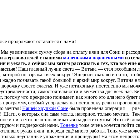
рые продолжают оставаться с нами!
 Мы увеличиваем сумму сбора на оплату няни для Сони и расхо
й и жертвователей с нашими
маленькими подопечными
из сел
и и уехать, а сейчас мы хотим рассказать о тех, кто всё ещё
счастью!
Наш главный лучик света — Витька — стал всеобщим л
которой он заряжал всех вокруг! Энергии хватало и на то, что
ы жадно познавать такой большой и яркий мир вокруг. Витина ня
а дорожку своего счастья. И уже потихоньку, постепенно мы мож
еустремленности, самостоятельности и мужества для всех нас. Б
 потому что прекрасно понимает, как много это для него будет 
 программу, особый упор делая на постановку речи и произноше
но мечтал!
Нашей хрупкой Соне
была проведена операция — риз
!
Шаги, о которых она сама могла, наверное, только мечтать. Та
ое и ни за что не останавливаться на достигнутом! Это всё во
 трудом и поддержкой няни.
Тонечке
тоже очень хочется пойти с
аботливых руках няни, впереди ещё много работы. Тоня уже може
ии, только неустанные упражнения и процедуры! На этом непрос