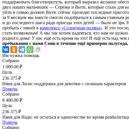
поддерживать благотворитель, который выразил желание обесп
двух наших мальчишек — Серёжи и Вити, которые стали для нас
уйти в семью должен Витя: сейчас проходят последние пригото
за 9 месяцев мы вместе смогли подобраться к самым главным р
и до последнего шага ради приезда этих детей — было не зря. 
пробыть с няней в
комплексе «Солнечная поляна»
. И эти посл
стать возможным! А мы так хотим надеяться, что нам не нужно
родного дома! У нас ещё есть время на это! И ещё есть над чем
пребывания с нами Сони в течение ещё примерно полугода,
Им нужна помощь
Собрано
1 000.00 ₽
Цель
236 375 ₽
Няня для Лили: поддержка для девочки с сильным характером
Помочь
Собрано
8 400.00 ₽
Цель
236 375 ₽
Няня для Нади: не остаться в одиночестве во время реабилитац
Помочь
Собрано