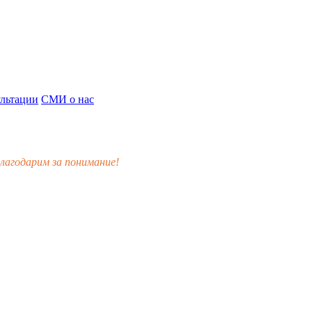
льтации
СМИ о нас
лагодарим за понимание!