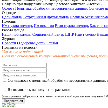
Создано при поддержке Фонда целевого капитала «Истоки»
Оферта
Политика обработки персональных данных
Согласие н
О фонде
Цели фонда
Сотрудники и друзья фонда
Правила оказания по
Помощь
Им нужна помощь
Им помогли
Если нужна помощь
Как еще п
Работа фонда
Наши программы
Социальный центр
ШПР
Ищут семью
Нашли
Журнал
Новости
О здоровье детей
Статьи
Подписка на новости
Уважаемые подписчики!
В связи с обновлением коммуникационной системы фонда, подт
Соглашаюсь с
политикой обработки персональных данных
и
Я соглашаюсь на получение рассылок.
(на получение e-mail рассылок, если мною оставлен e-mail адрес и/или на получение S
Подписаться