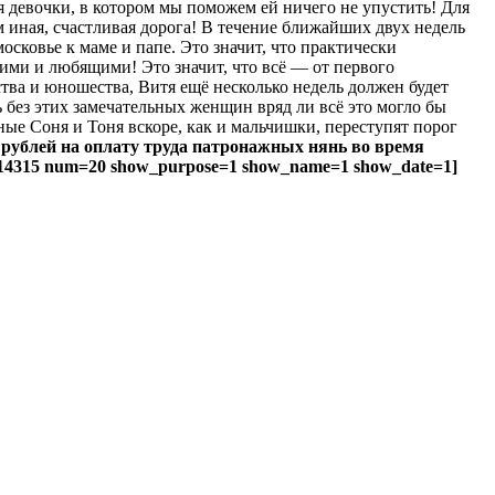
 девочки, в котором мы поможем ей ничего не упустить! Для
 иная, счастливая дорога! В течение ближайших двух недель
сковье к маме и папе. Это значит, что практически
кими и любящими! Это значит, что всё — от первого
ства и юношества, Витя ещё несколько недель должен будет
 без этих замечательных женщин вряд ли всё это могло бы
ые Соня и Тоня вскоре, как и мальчишки, переступят порог
 рублей на оплату труда патронажных нянь во время
id=14315 num=20 show_purpose=1 show_name=1 show_date=1]