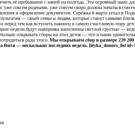
ечить её пребывание с няней на полгода. Это огромный шанс для
 уже совсем родными, уже совсем скоро должна начаться совсем
вления и оформление документов. Серёжка 6 марта уехал в Подмо
езультатам — своей семье и людям, которые станут самыми близ
Но перед тем как вступить наконец в самую счастливую пору дет
едние недели будут наверняка наполнены светлой грустью — ведь
 больше открывать сборы на этих деток — что и наши удивительн
 потрудиться ради этого.
Мы открываем сбор в размере 239 200
 а Вити — нескольких последних недель.
[leyka_donors_list 
ии