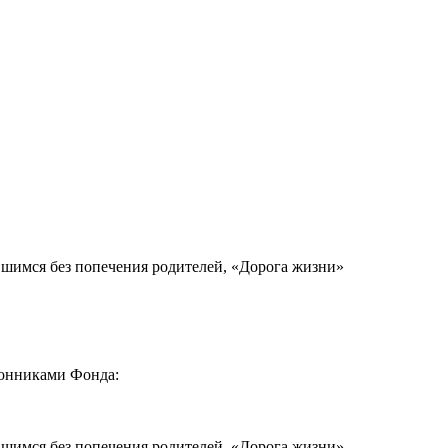
вшимся без попечения родителей, «Дорога жизни»
ронниками Фонда:
вшимся без попечения родителей, «Дорога жизни»