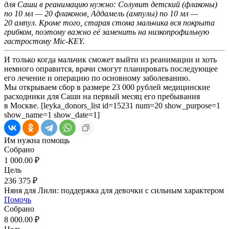
для Саши в реанимацию нужно: Солувит детский (флаконы)
по 10 мл — 20 флаконов, Аддамель (ампулы) по 10 мл —
20 ампул. Кроме того, старая стома мальчика вся покрыта
грибком, поэтому важно её заменить на низкопрофильную
гастростому Mic-KEY.
И только когда мальчик сможет выйти из реанимации и хоть
немного оправится, врачи смогут планировать последующее
его лечение и операцию по основному заболеванию.
Мы открываем сбор в размере 23 000 рублей медицинские
расходники для Саши на первый месяц его пребывания
в Москве. [leyka_donors_list id=15231 num=20 show_purpose=1
show_name=1 show_date=1]
Им нужна помощь
Собрано
1 000.00 ₽
Цель
236 375 ₽
Няня для Лили: поддержка для девочки с сильным характером
Помочь
Собрано
8 000.00 ₽