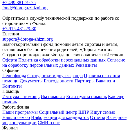
+7 499 381-79-75
fond@doroga-zhizni.org
Обратиться в службу технической поддержки по работе со
сторонниками Фонда:
+7-915-481-29-30
Евгения
support@doroga-zhizni.org
Благотворительный фонд помощи детям-сиротам и детям,
оставшимся без попечения родителей, «Дорога жизни»
Создано при поддержке Фонда целевого капитала «Истоки»
Оферта
Политика обработки персональных данных
Согласие
на обработку персональных данных
Реквизиты
О фонде
Цели фонда
Сотрудники и друзья фонда
Правила оказания
помощи
Документы
Благодарности
Партнеры
Вакансии
Контакты
Помощь
Им нужна помощь
Им помогли
Если нужна помощь
Как еще
помочь
Работа фонда
Наши программы
Социальный центр
ШПР
Ищут семью
Нашли семью
Информация для кандидатов
Отчеты
Выездные
медконсультации
СМИ о нас
Журнал