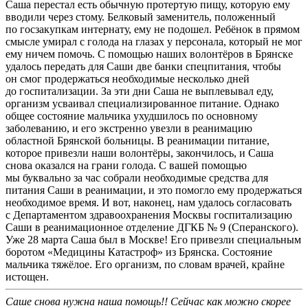
Саша перестал есть обычную протертую пищу, которую ему
вводили через стому. Белковый заменитель, положенный
по госзакупкам интернату, ему не подошел. Ребёнок в прямом
смысле умирал с голода на глазах у персонала, который не мог
ему ничем помочь. С помощью наших волонтёров в Брянске
удалось передать для Саши две банки спецпитания, чтобы
он смог продержаться необходимые несколько дней
до госпитализации. За эти дни Саша не выплевывал еду,
организм усваивал специализированное питание. Однако
общее состояние мальчика ухудшилось по основному
заболеванию, и его экстренно увезли в реанимацию
областной Брянской больницы. В реанимации питание,
которое привезли наши волонтёры, закончилось, и Саша
снова оказался на грани голода. С вашей помощью
мы буквально за час собрали необходимые средства для
питания Саши в реанимации, и это помогло ему продержаться
необходимое время. И вот, наконец, нам удалось согласовать
с Департаментом здравоохранения Москвы госпитализацию
Саши в реанимационное отделение ДГКБ № 9 (Сперанского).
Уже 28 марта Саша был в Москве! Его привезли специальным
боротом «Медицины Катастроф» из Брянска. Состояние
мальчика тяжёлое. Его организм, по словам врачей, крайне
истощен.
Саше снова нужна наша помощь!!
Сейчас как можно скорее