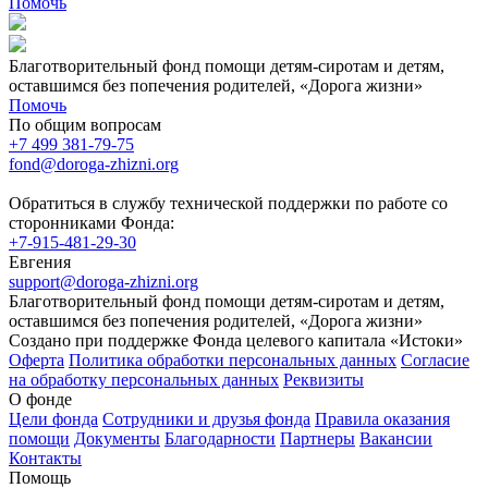
Помочь
Благотворительный фонд помощи детям-сиротам и детям,
оставшимся без попечения родителей, «Дорога жизни»
Помочь
По общим вопросам
+7 499 381-79-75
fond@doroga-zhizni.org
Обратиться в службу технической поддержки по работе со
сторонниками Фонда:
+7-915-481-29-30
Евгения
support@doroga-zhizni.org
Благотворительный фонд помощи детям-сиротам и детям,
оставшимся без попечения родителей, «Дорога жизни»
Создано при поддержке Фонда целевого капитала «Истоки»
Оферта
Политика обработки персональных данных
Согласие
на обработку персональных данных
Реквизиты
О фонде
Цели фонда
Сотрудники и друзья фонда
Правила оказания
помощи
Документы
Благодарности
Партнеры
Вакансии
Контакты
Помощь