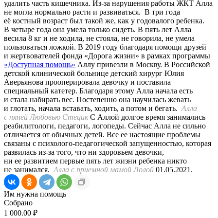
удалить часть кишечника. Из-за нарушения работы ЖКТ Алла
не могла нормально расти и развиваться.
В три года
её костный возраст был такой же, как у годовалого ребенка.
В четыре года она умела только сидеть. В пять лет Алла
весила 8 кг и не ходила, не стояла, не говорила, не умела
пользоваться ложкой. В 2019 году благодаря помощи друзей
и жертвователей фонда «Дорога жизни» в рамках программы
«Доступная помощь»
Аллу привезли в Москву. В Российской
детской клинической больнице детский хирург Юлия
Аверьянова прооперировала девочку и поставила
специальный катетер. Благодаря этому Алла начала есть
и стала набирать вес. Постепенно она научилась жевать
и глотать, начала вставать, ходить, а потом и бегать.
Алла
с няней Любовью Стецик
С Аллой долгое время занимались
реабилитологи, педагоги, логопеды. Сейчас Алла не сильно
отличается от обычных детей. Все ее настоящие проблемы
связаны с психолого-педагогической запущенностью, которая
развилась из-за того, что ни здоровьем девочки,
ни ее развитием первые пять лет жизни ребенка никто
не занимался.
Алла с приемной мамой Лолой
01.05.2021.
Им нужна помощь
Собрано
1 000.00 ₽