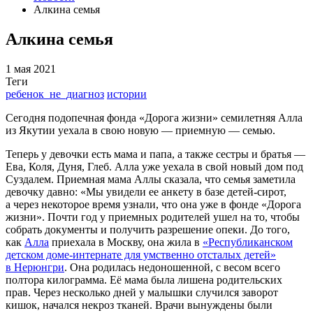
Алкина семья
Алкина семья
1 мая 2021
Теги
ребенок_не_диагноз
истории
Сегодня подопечная фонда «Дорога жизни» семилетняя Алла
из Якутии уехала в свою новую — приемную — семью.
Теперь у девочки есть мама и папа, а также сестры и братья —
Ева, Коля, Дуня, Глеб. Алла уже уехала в свой новый дом под
Суздалем. Приемная мама Аллы сказала, что семья заметила
девочку давно: «Мы увидели ее анкету в базе детей-сирот,
а через некоторое время узнали, что она уже в фонде «Дорога
жизни». Почти год у приемных родителей ушел на то, чтобы
собрать документы и получить разрешение опеки. До того,
как
Алла
приехала в Москву, она жила в
«Республиканском
детском доме-интернате для умственно отсталых детей»
в Нерюнгри
. Она родилась недоношенной, с весом всего
полтора килограмма. Её мама была лишена родительских
прав. Через несколько дней у малышки случился заворот
кишок, начался некроз тканей. Врачи вынуждены были