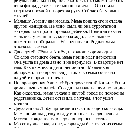
результатов анализов, после которых их сможет забрать
няня фонда, девочка сильно нервничала. Она стала
кидаться посудой и порезала руку. Сейчас оба малыша
с няней.
Малышу Арсену два месяца. Мама родила его и отдала
другой женщине. Не ясно, была ли она суррогатной
матерью или просто продала ребёнка. Полиция изъяла
мальчика у женщины, которая ходила с малышом
по метро и побиралась. Её арестовали. Родная мама
отказалась от сына.
Двое детей, Лёша и Артём, находились дома одни.
Со слов старшего брата, мама принимает наркотики.
Она ушла из дома давно и не вернулась. В квартире нет
еды. Как выживали дети, непонятно. Мальчиков
обнаружили во время рейда, так как семья состояла
на учёте в органах опеки.
Новорожденная Алиса её брат двухлетний Кирилл были
дома с пьяным папой. Соседи вызвали на шум полицию.
Как оказалось, мама уехала в другой город на похороны
родственника, детей оставила с мужем, а тот ушел
в запой.
Двухлетнюю Любу привезли из частного детского сада.
Мама оставила дочку в саду и пропала на две недели.
Местонахождение мамы до сих пор неизвестно.
Максиму два года, и он уже дважды был изъят из семьи.