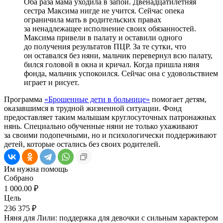
Оба раза мама уходила в запой. Двенадцатилетняя
сестра Максима нигде не учится. Сейчас опека
ограничила мать в родительских правах
за ненадлежащее исполнение своих обязанностей.
Максима привели в палату и оставили одного
до получения результатов ПЦР. За те сутки, что
он оставался без няни, мальчик перевернул всю палату,
бился головой в окна и кричал. Когда пришла няня
фонда, мальчик успокоился. Сейчас она с удовольствием
играет и рисует.
Программа
«Брошенные дети в больнице»
помогает детям,
оказавшимся в трудной жизненной ситуации. Фонд
предоставляет таким малышам круглосуточных патронажных
нянь. Специально обученные няни не только ухаживают
за своими подопечными, но и психологически поддерживают
детей, которые остались без своих родителей.
Им нужна помощь
Собрано
1 000.00 ₽
Цель
236 375 ₽
Няня для Лили: поддержка для девочки с сильным характером