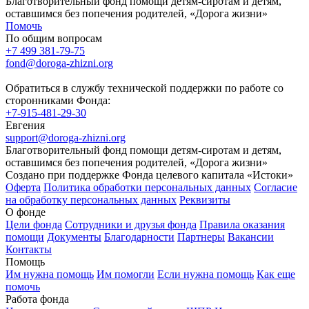
Благотворительный фонд помощи детям-сиротам и детям,
оставшимся без попечения родителей, «Дорога жизни»
Помочь
По общим вопросам
+7 499 381-79-75
fond@doroga-zhizni.org
Обратиться в службу технической поддержки по работе со
сторонниками Фонда:
+7-915-481-29-30
Евгения
support@doroga-zhizni.org
Благотворительный фонд помощи детям-сиротам и детям,
оставшимся без попечения родителей, «Дорога жизни»
Создано при поддержке Фонда целевого капитала «Истоки»
Оферта
Политика обработки персональных данных
Согласие
на обработку персональных данных
Реквизиты
О фонде
Цели фонда
Сотрудники и друзья фонда
Правила оказания
помощи
Документы
Благодарности
Партнеры
Вакансии
Контакты
Помощь
Им нужна помощь
Им помогли
Если нужна помощь
Как еще
помочь
Работа фонда