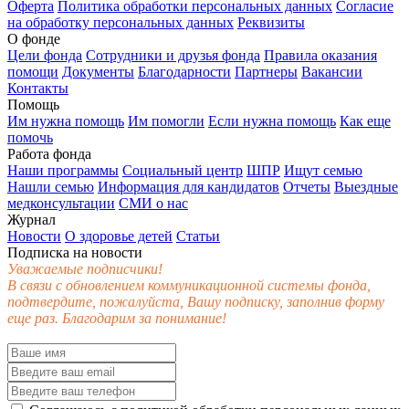
Оферта
Политика обработки персональных данных
Согласие
на обработку персональных данных
Реквизиты
О фонде
Цели фонда
Сотрудники и друзья фонда
Правила оказания
помощи
Документы
Благодарности
Партнеры
Вакансии
Контакты
Помощь
Им нужна помощь
Им помогли
Если нужна помощь
Как еще
помочь
Работа фонда
Наши программы
Социальный центр
ШПР
Ищут семью
Нашли семью
Информация для кандидатов
Отчеты
Выездные
медконсультации
СМИ о нас
Журнал
Новости
О здоровье детей
Статьи
Подписка на новости
Уважаемые подписчики!
В связи с обновлением коммуникационной системы фонда,
подтвердите, пожалуйста, Вашу подписку, заполнив форму
еще раз. Благодарим за понимание!