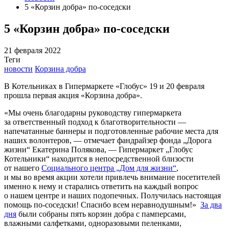
5 «Корзин добра» по-соседски
5 «Корзин добра» по-соседски
21 февраля 2022
Теги
новости
Корзина добра
В Котельниках в Гипермаркете «Глобус» 19 и 20 февраля
прошла первая акция «Корзина добра».
«Мы очень благодарны руководству гипермаркета
за ответственный подход к благотворительности —
напечатанные баннеры и подготовленные рабочие места для
наших волонтеров, — отмечает фандрайзер фонда „Дорога
жизни“ Екатерина Полякова, — Гипермаркет „Глобус
Котельники“ находится в непосредственной близости
от нашего
Социального центра „Дом для жизни“
,
и мы во время акции хотели привлечь внимание посетителей
именно к нему и старались ответить на каждый вопрос
о нашем центре и наших подопечных. Получилась настоящая
помощь по-соседски! Спасибо всем неравнодушным!»
За два
дня
были собраны пять корзин добра с памперсами,
влажными салфетками, одноразовыми пеленками,